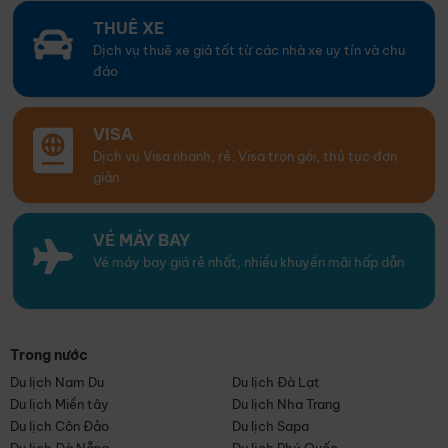
THUÊ XE
Dịch vụ thuê xe giá tốt từ các nhà xe uy tín và chu
đáo
VISA
Dịch vụ Visa nhanh, rẻ. Visa trọn gói, thủ tục đơn
giản
VÉ MÁY BAY
Vé máy bay giá rẻ nhất, nhiều khuyến mãi hấp dẫn
Trong nước
Du lịch Nam Du
Du lịch Đà Lạt
Du lịch Miền tây
Du lịch Nha Trang
Du lịch Côn Đảo
Du lịch Sapa