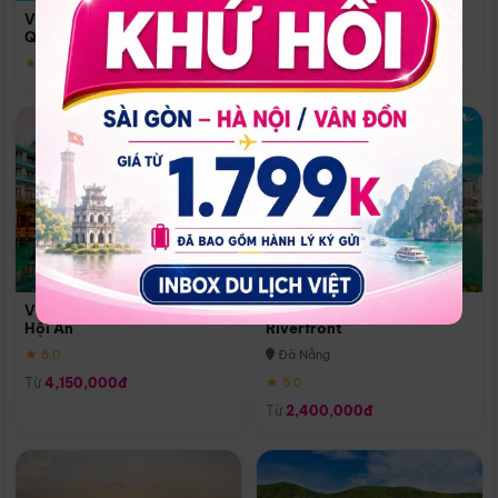
Quoc
Vinpearl Resort & Spa Phu
Phú Quốc
Quoc
★ 5.0
★ 5.0
Vinpearl Resort & Golf Nam
Melia Vinpearl Danang
Hội An
Riverfront
★ 5.0
Đà Nẵng
Từ
4,150,000đ
★ 5.0
Từ
2,400,000đ