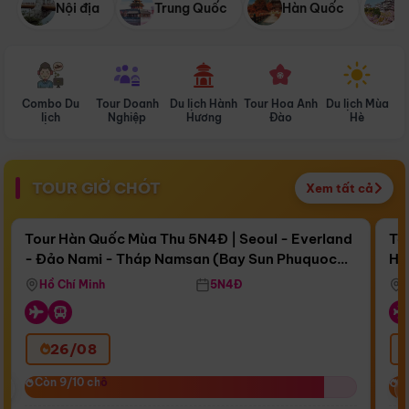
Nội địa
Trung Quốc
Hàn Quốc
N
Combo Du
Tour Doanh
Du lịch Hành
Tour Hoa Anh
Du lịch Mùa
D
lịch
Nghiệp
Hương
Đào
Hè
TOUR GIỜ CHÓT
Xem tất cả
Điểm nổi bật
Còn
16 ngày 17:14:20
Cò
Tour Hàn Quốc Mùa Thu 5N4Đ | Seoul - Everland
To
- Đảo Nami - Tháp Namsan (Bay Sun Phuquoc
Hò
Bay Sun Phuquoc Airways
Tặ
Airways)
Aq
Hồ Chí Minh
5N4Đ
26/08
‹
Còn 9/10 chỗ
Còn 9/10 chỗ
C
C