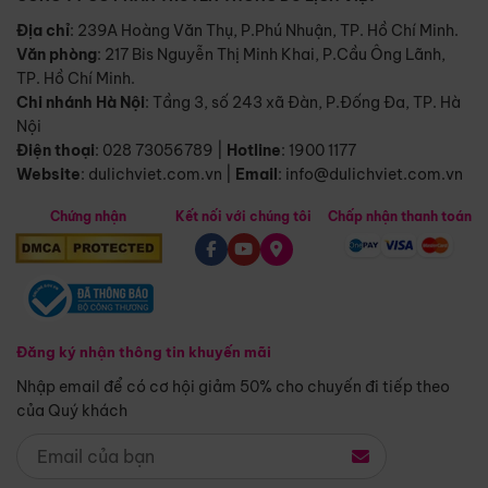
Địa chỉ
: 239A Hoàng Văn Thụ, P.Phú Nhuận, TP. Hồ Chí Minh.
Văn phòng
:
217 Bis Nguyễn Thị Minh Khai, P.Cầu Ông Lãnh,
TP. Hồ Chí Minh.
Chi nhánh Hà Nội
:
Tầng 3, số 243 xã Đàn, P.Đống Đa, TP. Hà
Nội
Điện thoại
:
028 73056789
|
Hotline
:
1900 1177
Website
:
dulichviet.com.vn
|
Email
:
info@dulichviet.com.vn
Chứng nhận
Kết nối với chúng tôi
Chấp nhận thanh toán
Đăng ký nhận thông tin khuyến mãi
Nhập email để có cơ hội giảm 50% cho chuyến đi tiếp theo
của Quý khách