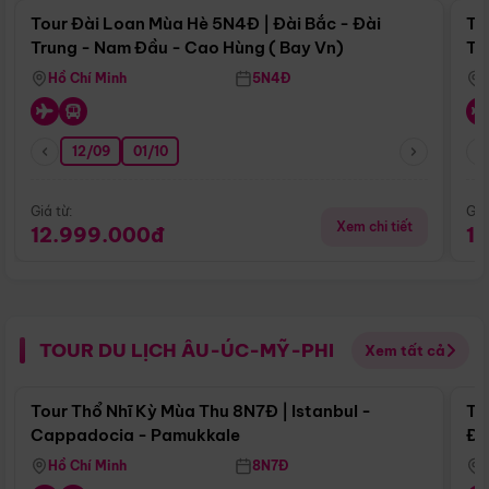
Tour Đài Loan Mùa Hè 5N4Đ | Đài Bắc - Đài
To
Trung - Nam Đầu - Cao Hùng ( Bay Vn)
Tr
Hồ Chí Minh
5N4Đ
12/09
01/10
Giá từ:
Giá
Xem chi tiết
12.999.000đ
1
TOUR DU LỊCH ÂU-ÚC-MỸ-PHI
Xem tất cả
Điểm nổi bật
Tour Thổ Nhĩ Kỳ Mùa Thu 8N7Đ | Istanbul -
To
Cappadocia - Pamukkale
Đế
Hồ Chí Minh
8N7Đ