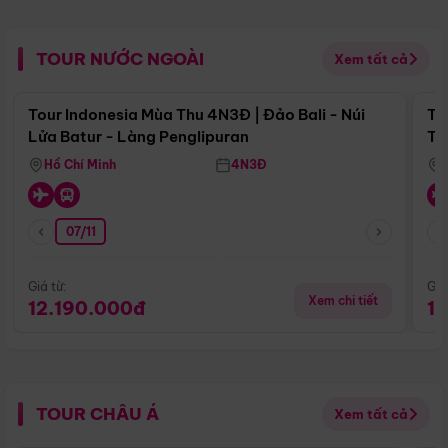
TOUR NƯỚC NGOÀI
Xem tất cả
Điểm nổi bật
Tour Indonesia Mùa Thu 4N3Đ | Đảo Bali - Núi
To
Lửa Batur - Làng Penglipuran
Tr
Hồ Chí Minh
4N3Đ
07/11
Giá từ:
Giá
Xem chi tiết
12.190.000đ
1
TOUR CHÂU Á
Xem tất cả
Điểm nổi bật