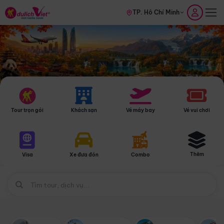
TP. Hồ Chí Minh
Tour trọn gói
Khách sạn
Vé máy bay
Vé vui chơi
Thêm
Visa
Xe đưa đón
Combo