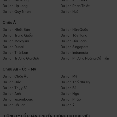
Du lịch Đà Nẵng
Du lịch Phú Quốc
Du lịch Hạ Long
Du lịch Phan Thiết
Du lịch Quy Nhơn
Du lịch Huế
Châu Á
Du lịch Nhật Bản
Du lịch Hàn Quốc
Du lịch Trung Quốc
Du lịch Tây Tạng
Du lịch Malaysia
Du lịch Đài Loan
Du lịch Dubai
Du lịch Singapore
Du lịch Thái Lan
Du lịch Indonesia
Du lịch Trương Gia Giới
Du lịch Phượng Hoàng Cổ Trấn
Châu Âu - Úc - Mỹ
Du lịch Châu Âu
Du lịch Mỹ
Du lịch Đức
Du lịch Thổ Nhĩ Kỳ
Du lịch Thụy Sĩ
Du lịch Bỉ
Du lịch Anh
Du lịch Nga
Du lịch luxembourg
Du lịch Pháp
Du lịch Hà Lan
Du lịch Ý
CÔNG TY CỔ PHẦN TRUYỀN THÔNG DU LỊCH VIỆT