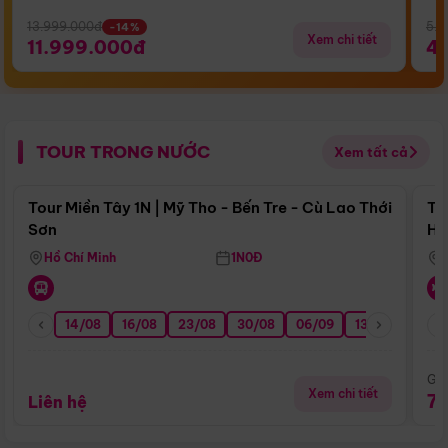
13.999.000đ
5.5
-14%
Xem chi tiết
11.999.000đ
4
TOUR TRONG NƯỚC
Xem tất cả
Điểm nổi bật
Tour Miền Tây 1N | Mỹ Tho - Bến Tre - Cù Lao Thới
To
Sơn
Hu
Hồ Chí Minh
1N0Đ
14/08
16/08
23/08
30/08
06/09
13/09
20/0
Giá
Xem chi tiết
7
Liên hệ