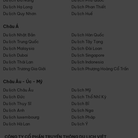
Du lịch Đà Nẵng
Du lịch Phú Quốc
Du lịch Hạ Long
Du lịch Phan Thiết
Du lịch Quy Nhơn
Du lịch Huế
Châu Á
Du lịch Nhật Bản
Du lịch Hàn Quốc
Du lịch Trung Quốc
Du lịch Tây Tạng
Du lịch Malaysia
Du lịch Đài Loan
Du lịch Dubai
Du lịch Singapore
Du lịch Thái Lan
Du lịch Indonesia
Du lịch Trương Gia Giới
Du lịch Phượng Hoàng Cổ Trấn
Châu Âu - Úc - Mỹ
Du lịch Châu Âu
Du lịch Mỹ
Du lịch Đức
Du lịch Thổ Nhĩ Kỳ
Du lịch Thụy Sĩ
Du lịch Bỉ
Du lịch Anh
Du lịch Nga
Du lịch luxembourg
Du lịch Pháp
Du lịch Hà Lan
Du lịch Ý
CÔNG TY CỔ PHẦN TRUYỀN THÔNG DU LỊCH VIỆT