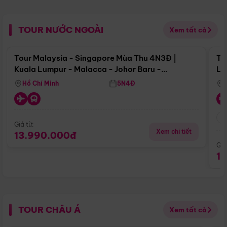
TOUR NƯỚC NGOÀI
Xem tất cả
Điểm nổi bật
Tour Malaysia - Singapore Mùa Thu 4N3Đ |
To
Kuala Lumpur - Malacca - Johor Baru -
Lử
Singapore
Hồ Chí Minh
5N4Đ
Giá từ:
Xem chi tiết
13.990.000đ
Giá
1
TOUR CHÂU Á
Xem tất cả
Điểm nổi bật