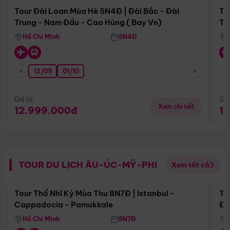
Tour Đài Loan Mùa Hè 5N4Đ | Đài Bắc - Đài
To
Trung - Nam Đầu - Cao Hùng ( Bay Vn)
Tr
Hồ Chí Minh
5N4Đ
12/09
01/10
Giá từ:
Giá
Xem chi tiết
12.999.000đ
1
TOUR DU LỊCH ÂU-ÚC-MỸ-PHI
Xem tất cả
Điểm nổi bật
Tour Thổ Nhĩ Kỳ Mùa Thu 8N7Đ | Istanbul -
To
Cappadocia - Pamukkale
Đế
Hồ Chí Minh
8N7Đ