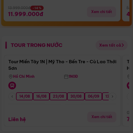
13.999.000đ
5.5
-14%
Xem chi tiết
11.999.000đ
4
TOUR TRONG NƯỚC
Xem tất cả
Điểm nổi bật
Tour Miền Tây 1N | Mỹ Tho - Bến Tre - Cù Lao Thới
To
Sơn
Hu
Hồ Chí Minh
1N0Đ
14/08
16/08
23/08
30/08
06/09
13/09
20/0
Giá
Xem chi tiết
7
Liên hệ