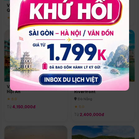
Quoc
Vinpearl Resort & Spa Phu
Phú Quốc
Quoc
★ 5.0
★ 5.0
Vinpearl Resort & Golf Nam
Melia Vinpearl Danang
Hội An
Riverfront
★ 5.0
Đà Nẵng
Từ
4,150,000đ
★ 5.0
Từ
2,400,000đ