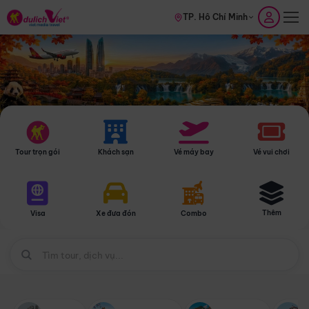
TP. Hồ Chí Minh
Tour trọn gói
Khách sạn
Vé máy bay
Vé vui chơi
Thêm
Visa
Xe đưa đón
Combo