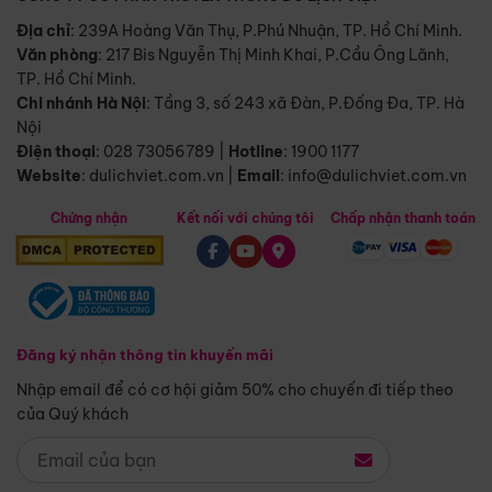
Địa chỉ
: 239A Hoàng Văn Thụ, P.Phú Nhuận, TP. Hồ Chí Minh.
Văn phòng
:
217 Bis Nguyễn Thị Minh Khai, P.Cầu Ông Lãnh,
TP. Hồ Chí Minh.
Chi nhánh Hà Nội
:
Tầng 3, số 243 xã Đàn, P.Đống Đa, TP. Hà
Nội
Điện thoại
:
028 73056789
|
Hotline
:
1900 1177
Website
:
dulichviet.com.vn
|
Email
:
info@dulichviet.com.vn
Chứng nhận
Kết nối với chúng tôi
Chấp nhận thanh toán
Đăng ký nhận thông tin khuyến mãi
Nhập email để có cơ hội giảm 50% cho chuyến đi tiếp theo
của Quý khách