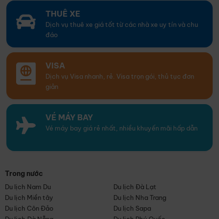
THUÊ XE
Dịch vụ thuê xe giá tốt từ các nhà xe uy tín và chu
đáo
VISA
Dịch vụ Visa nhanh, rẻ. Visa trọn gói, thủ tục đơn
giản
VÉ MÁY BAY
Vé máy bay giá rẻ nhất, nhiều khuyến mãi hấp dẫn
Trong nước
Du lịch Nam Du
Du lịch Đà Lạt
Du lịch Miền tây
Du lịch Nha Trang
Du lịch Côn Đảo
Du lịch Sapa