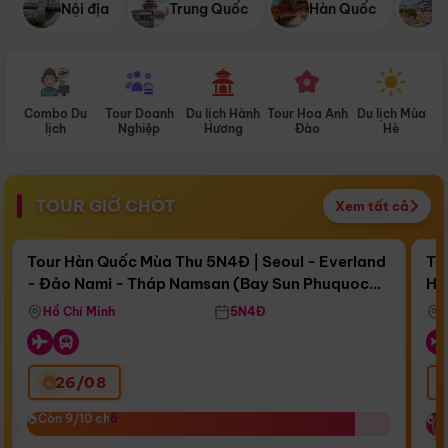
Nội địa
Trung Quốc
Hàn Quốc
N
Combo Du
Tour Doanh
Du lịch Hành
Tour Hoa Anh
Du lịch Mùa
D
lịch
Nghiệp
Hương
Đào
Hè
TOUR GIỜ CHÓT
Xem tất cả
Điểm nổi bật
Còn
16 ngày 22:46:06
Cò
Tour Hàn Quốc Mùa Thu 5N4Đ | Seoul - Everland
To
- Đảo Nami - Tháp Namsan (Bay Sun Phuquoc
Hò
Bay Sun Phuquoc Airways
Tặ
Airways)
Aq
Hồ Chí Minh
5N4Đ
26/08
‹
Còn 9/10 chỗ
Còn 9/10 chỗ
C
C