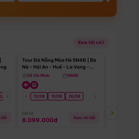
Xem tất cả
 bật
Điểm nổi bật
|
Tour Đà Nẵng Mùa Hè 5N4Đ | Bà
Tour Đà Nẵn
ong
Nà - Hội An - Huế - La Vang -
Nà - Hội An
Động Thiên Đường
Nha
Hồ Chí Minh
5N4Đ
Hồ Chí Minh
2/08
26/08
05/09
12/08
19/08
09/09
26/08
12/09
13/08
›
Giá từ:
Giá từ:
tiết
Xem chi tiết
8.099.000đ
6.899.00