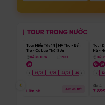
TOUR TRONG NƯỚC
Điểm nổi bật
Tour Miền Tây 1N | Mỹ Tho - Bến
Tour Đ
Tre - Cù Lao Thới Sơn
Nà - H
Nha
Hồ Chí Minh
1N0Đ
Hồ Ch
14/08
16/08
23/08
30/08
06/09
12
1
‹
Giá từ:
Xem chi tiết
7.89
Liên hệ