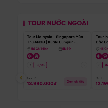
TOUR NƯỚC NGOÀI
Điểm nổi bật
Tour Malaysia - Singapore Mùa
Tour I
Thu 4N3Đ | Kuala Lumpur -
Đảo Ba
Malacca - Johor Baru -
Pengli
Hồ Chí Minh
5N4Đ
Hồ Ch
Singapore
13/08
07
‹
Giá từ:
Giá từ:
Xem chi tiết
13.990.000đ
12.1