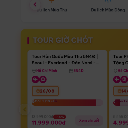
ùa Thu
Du lịch Mùa Đông
Combo Du lịch
TOUR GIỜ CHÓT
Điểm nổi bật
Còn
17 ngày 09:39:14
Còn
05 
Tour Hàn Quốc Mùa Thu 5N4Đ |
Tour P
Seoul - Everland - Đảo Nami -
Tặng C
Bay Sun Phuquoc Airways
Tặng C
Tháp Namsan (Bay Sun Phuquoc
Hôn - 
Hồ Chí Minh
5N4Đ
Hồ Ch
Airways)
26/08
14
Còn 9/10 chỗ
Còn 9/10 chỗ
Còn 1 
Còn 1 
‹
13.999.000đ
5.555.0
-14%
Xem chi tiết
11.999.000đ
4.99