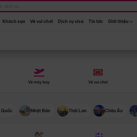
Điểm khởi hành
Tháng khở
Hồ Chí Minh
Bất kỳ 
Khách sạn
Vé vui chơi
Dịch vụ visa
Tin tức
Giới thiệu
Vé máy bay
Vé vui chơi
 Quốc
Nhật Bản
Thái Lan
Châu Âu