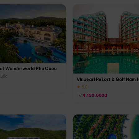
arl Wonderworld Phu Quoc
Quốc
Vinpearl Resort & Golf Nam 
★ 5.0
Từ
4,150,000đ