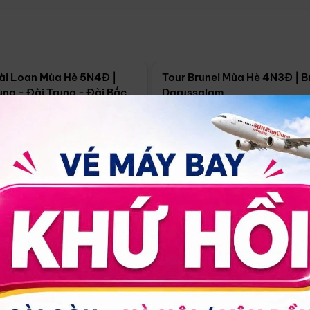
Điểm nổi bật
Điểm nổi
ài Loan Mùa Hè 5N4Đ |
Tour Brunei Mùa Hè 4N3Đ | B
ng - Đài Trung - Đài Bắc
Darussalam
j)
í Minh
5N4Đ
Hồ Chí Minh
4N3Đ
4/09
18/09
30/08
17/09
24/09
Giá từ:
Xem chi tiết
Xem chi 
90.000đ
14.499.000đ