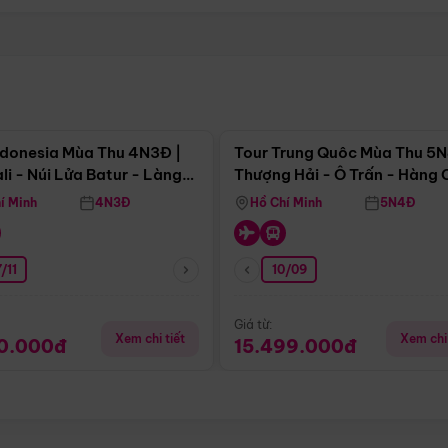
Điểm nổi bật
Điểm nổi
ndonesia Mùa Thu 4N3Đ |
Tour Trung Quôc Mùa Thu 5N
li - Núi Lửa Batur - Làng
Thượng Hải - Ô Trấn - Hàng
puran
(Tour Không Shopping)
í Minh
4N3Đ
Hồ Chí Minh
5N4Đ
/11
10/09
Giá từ:
Xem chi tiết
Xem chi 
90.000đ
15.499.000đ