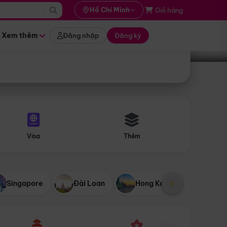
i hành
Hồ Chí Minh
Giỏ hàng
Tìm tour
tháng nào
Xem thêm
Đăng nhập
Đăng ký
Visa
Thêm
Singapore
Đài Loan
Hong Kong
Mỹ