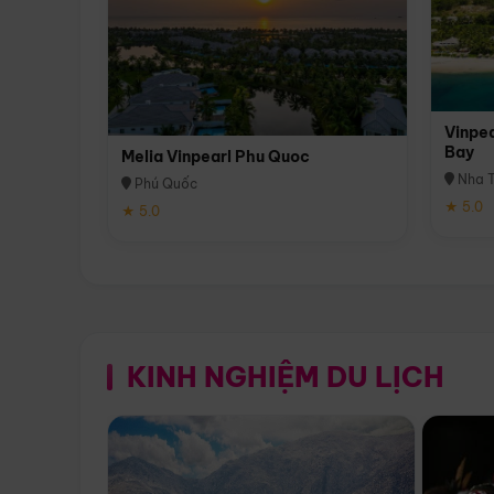
Vinpea
Bay
Melia Vinpearl Phu Quoc
Nha T
Phú Quốc
★ 5.0
★ 5.0
KINH NGHIỆM DU LỊCH