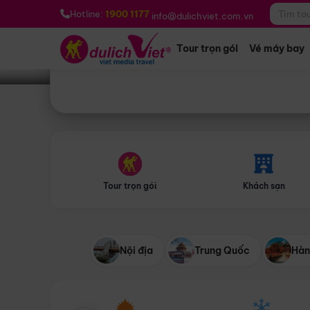
Bạn muốn đi đâu?
*
Hotline:
1900 1177
info@dulichviet.com.vn
Tour trọn gói
Vé máy bay
Tour trọn gói
Khách sạn
Nội địa
Trung Quốc
Hàn