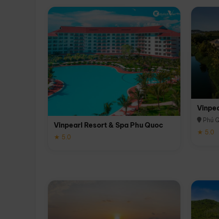
Vinpe
Phú 
Vinpearl Resort & Spa Phu Quoc
★ 5.0
★ 5.0