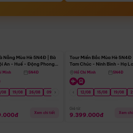
Điểm nổi bật
Điểm nổi
à Nẵng Mùa Hè 5N4Đ | Bà
Tour Miền Bắc Mùa Hè 5N4Đ 
ội An - Huế - Động Phong
Tam Chúc - Ninh Bình - Hạ L
í Minh
5N4Đ
Hồ Chí Minh
5N4Đ
/08
3/09
19/08
20/09
26/08
27/09
09/09
16/09
12/08
23/09
15/08
30/09
19/08
07/10
2
Giá từ:
Xem chi tiết
Xem chi 
9.000đ
9.399.000đ