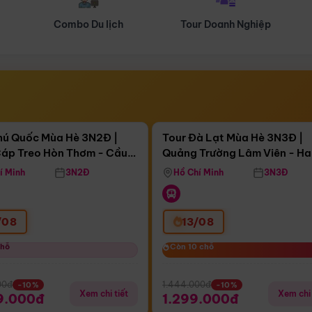
Tour Doanh Nghiệp
Du lịch Hành Hương
Điểm nổi bật
Điểm nổi
ngày 09:39:14
Còn
04 ngày 09:39:14
hú Quốc Mùa Hè 3N2Đ |
Tour Đà Lạt Mùa Hè 3N3Đ |
áp Treo Hòn Thơm - Cầu
Quảng Trường Lâm Viên - H
áp Treo Hòn Thơm
Công Viên Nước Aquatopia
Hill - Puppy Farm
í Minh
3N2Đ
Hồ Chí Minh
3N3Đ
/08
13/08
chỗ
chỗ
Còn 10 chỗ
Còn 10 chỗ
00đ
1.444.000đ
-10%
-10%
Xem chi tiết
Xem chi 
9.000đ
1.299.000đ