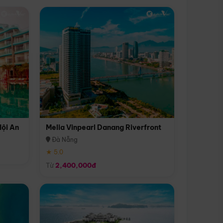
Hội An
Melia Vinpearl Danang Riverfront
Đà Nẵng
★ 5.0
Từ
2,400,000đ