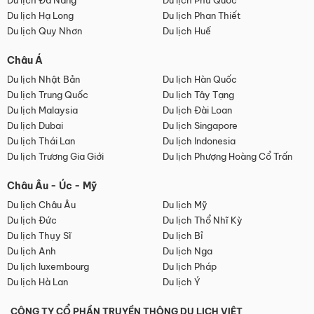
Du lịch Đà Nẵng
Du lịch Phú Quốc
Du lịch Hạ Long
Du lịch Phan Thiết
Du lịch Quy Nhơn
Du lịch Huế
Châu Á
Du lịch Nhật Bản
Du lịch Hàn Quốc
Du lịch Trung Quốc
Du lịch Tây Tạng
Du lịch Malaysia
Du lịch Đài Loan
Du lịch Dubai
Du lịch Singapore
Du lịch Thái Lan
Du lịch Indonesia
Du lịch Trương Gia Giới
Du lịch Phượng Hoàng Cổ Trấn
Châu Âu - Úc - Mỹ
Du lịch Châu Âu
Du lịch Mỹ
Du lịch Đức
Du lịch Thổ Nhĩ Kỳ
Du lịch Thụy Sĩ
Du lịch Bỉ
Du lịch Anh
Du lịch Nga
Du lịch luxembourg
Du lịch Pháp
Du lịch Hà Lan
Du lịch Ý
CÔNG TY CỔ PHẦN TRUYỀN THÔNG DU LỊCH VIỆT