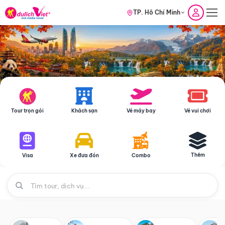
TP. Hồ Chí Minh
Tour trọn gói
Khách sạn
Vé máy bay
Vé vui chơi
Thêm
Visa
Xe đưa đón
Combo