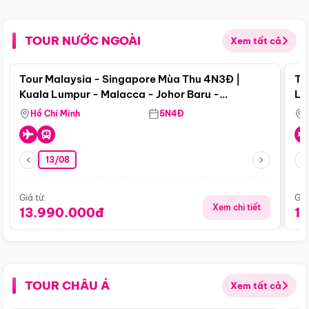
TOUR NƯỚC NGOÀI
Xem tất cả
Điểm nổi bật
Tour Malaysia - Singapore Mùa Thu 4N3Đ |
To
Kuala Lumpur - Malacca - Johor Baru -
Lử
Singapore
Hồ Chí Minh
5N4Đ
13/08
Giá từ:
Giá
Xem chi tiết
13.990.000đ
1
TOUR CHÂU Á
Xem tất cả
Điểm nổi bật