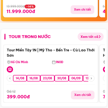
13.999.000đ
5.5
-14%
Xem chi tiết
11.999.000đ
4
TOUR TRONG NƯỚC
Xem tất cả
Điểm nổi bật
Tour Miền Tây 1N | Mỹ Tho - Bến Tre - Cù Lao Thới
To
Sơn
Hu
Hồ Chí Minh
1N0Đ
14/08
16/08
23/08
30/08
06/09
13/09
20/0
Giá từ:
Giá
Xem chi tiết
399.000đ
7