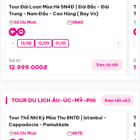
Tour Đài Loan Mùa Hè 5N4Đ | Đài Bắc - Đài
To
Trung - Nam Đầu - Cao Hùng ( Bay Vn)
Tr
Hồ Chí Minh
5N4Đ
13/08
12/09
01/10
Giá từ:
Giá
Xem chi tiết
12.999.000đ
1
TOUR DU LỊCH ÂU-ÚC-MỸ-PHI
Xem tất cả
Điểm nổi bật
Tour Thổ Nhĩ Kỳ Mùa Thu 8N7Đ | Istanbul -
To
Cappadocia - Pamukkale
Đế
Hồ Chí Minh
8N7Đ