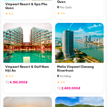
Quoc
Vinpearl Resort & Spa Phu
Phú Quốc
Quoc
★ 5.0
★ 5.0
Vinpearl Resort & Golf Nam
Melia Vinpearl Danang
Hội An
Riverfront
★ 5.0
Đà Nẵng
Từ
4,150,000đ
★ 5.0
Từ
2,400,000đ