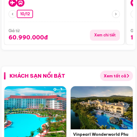
10/12
Giá từ:
Giá
Xem chi tiết
60.990.000đ
1
KHÁCH SẠN NỔI BẬT
Xem tất cả
Vinpearl Wonderworld Phu