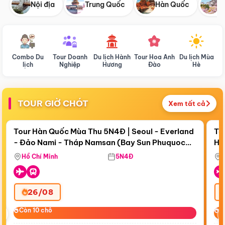
Nội địa
Trung Quốc
Hàn Quốc
N
Combo Du
Tour Doanh
Du lịch Hành
Tour Hoa Anh
Du lịch Mùa
D
lịch
Nghiệp
Hương
Đào
Hè
TOUR GIỜ CHÓT
Xem tất cả
Điểm nổi bật
Còn
17 ngày 21:15:51
Cò
Tour Hàn Quốc Mùa Thu 5N4Đ | Seoul - Everland
To
- Đảo Nami - Tháp Namsan (Bay Sun Phuquoc
Hò
Bay Sun Phuquoc Airways
Tặ
Airways)
Aq
Hồ Chí Minh
5N4Đ
26/08
‹
Còn 10 chỗ
Còn 10 chỗ
C
C