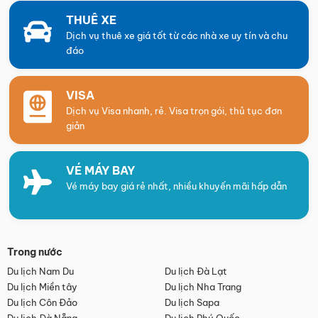
THUÊ XE
Dịch vụ thuê xe giá tốt từ các nhà xe uy tín và chu
đáo
VISA
Dịch vụ Visa nhanh, rẻ. Visa trọn gói, thủ tục đơn
giản
VÉ MÁY BAY
Vé máy bay giá rẻ nhất, nhiều khuyến mãi hấp dẫn
Trong nước
Du lịch Nam Du
Du lịch Đà Lạt
Du lịch Miền tây
Du lịch Nha Trang
Du lịch Côn Đảo
Du lịch Sapa