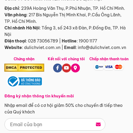
Địa chỉ
: 239A Hoàng Văn Thụ, P.Phú Nhuận, TP. Hồ Chí Minh.
Văn phòng
:
217 Bis Nguyễn Thị Minh Khai, P.Cầu Ông Lãnh,
TP. Hồ Chí Minh.
Chi nhánh Hà Nội
:
Tầng 3, số 243 xã Đàn, P.Đống Đa, TP. Hà
Nội
Điện thoại
:
028 73056789
|
Hotline
:
1900 1177
Website
:
dulichviet.com.vn
|
Email
:
info@dulichviet.com.vn
Chứng nhận
Kết nối với chúng tôi
Chấp nhận thanh toán
Đăng ký nhận thông tin khuyến mãi
Nhập email để có cơ hội giảm 50% cho chuyến đi tiếp theo
của Quý khách