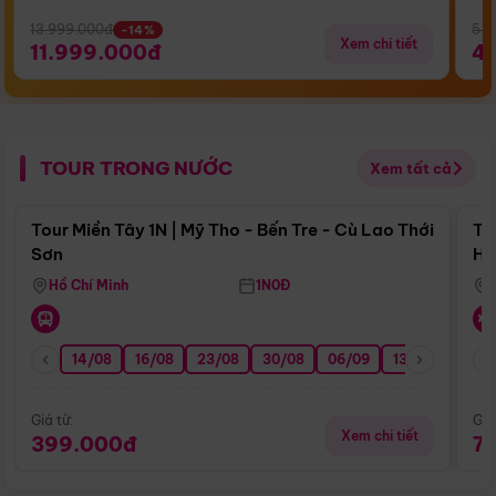
13.999.000đ
5.5
-14%
Xem chi tiết
11.999.000đ
4
TOUR TRONG NƯỚC
Xem tất cả
Điểm nổi bật
Tour Miền Tây 1N | Mỹ Tho - Bến Tre - Cù Lao Thới
To
Sơn
Hu
Hồ Chí Minh
1N0Đ
14/08
16/08
23/08
30/08
06/09
13/09
20/0
Giá từ:
Giá
Xem chi tiết
399.000đ
7