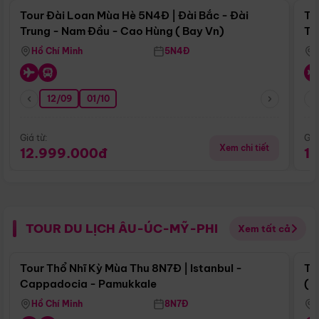
Tour Đài Loan Mùa Hè 5N4Đ | Đài Bắc - Đài
To
Trung - Nam Đầu - Cao Hùng ( Bay Vn)
Tr
Hồ Chí Minh
5N4Đ
12/09
01/10
Giá từ:
Giá
Xem chi tiết
12.999.000đ
1
TOUR DU LỊCH ÂU-ÚC-MỸ-PHI
Xem tất cả
Điểm nổi bật
Tour Thổ Nhĩ Kỳ Mùa Thu 8N7Đ | Istanbul -
To
Cappadocia - Pamukkale
(B
Hồ Chí Minh
8N7Đ