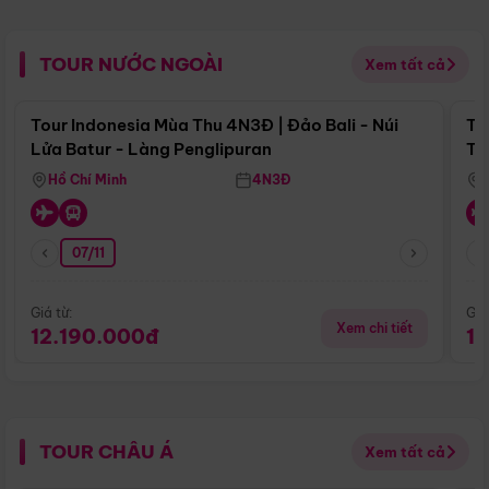
TOUR NƯỚC NGOÀI
Xem tất cả
Điểm nổi bật
Tour Indonesia Mùa Thu 4N3Đ | Đảo Bali - Núi
To
Lửa Batur - Làng Penglipuran
Tr
Hồ Chí Minh
4N3Đ
07/11
Giá từ:
Giá
Xem chi tiết
12.190.000đ
1
TOUR CHÂU Á
Xem tất cả
Điểm nổi bật