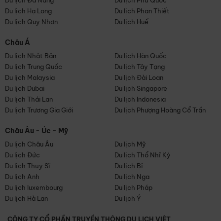
Du lịch Đà Nẵng
Du lịch Phú Quốc
Du lịch Hạ Long
Du lịch Phan Thiết
Du lịch Quy Nhơn
Du lịch Huế
Châu Á
Du lịch Nhật Bản
Du lịch Hàn Quốc
Du lịch Trung Quốc
Du lịch Tây Tạng
Du lịch Malaysia
Du lịch Đài Loan
Du lịch Dubai
Du lịch Singapore
Du lịch Thái Lan
Du lịch Indonesia
Du lịch Trương Gia Giới
Du lịch Phượng Hoàng Cổ Trấn
Châu Âu - Úc - Mỹ
Du lịch Châu Âu
Du lịch Mỹ
Du lịch Đức
Du lịch Thổ Nhĩ Kỳ
Du lịch Thụy Sĩ
Du lịch Bỉ
Du lịch Anh
Du lịch Nga
Du lịch luxembourg
Du lịch Pháp
Du lịch Hà Lan
Du lịch Ý
CÔNG TY CỔ PHẦN TRUYỀN THÔNG DU LỊCH VIỆT