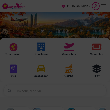
TP. Hồ Chí Minh
Tour trọn gói
Khách sạn
Vé máy bay
Vé vui chơi
Thêm
Visa
Xe đưa đón
Combo