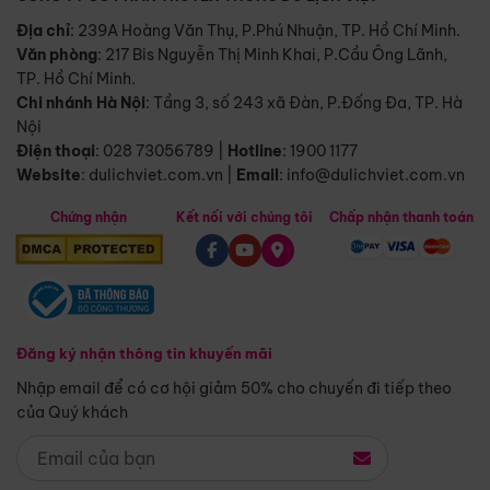
Địa chỉ
: 239A Hoàng Văn Thụ, P.Phú Nhuận, TP. Hồ Chí Minh.
Văn phòng
:
217 Bis Nguyễn Thị Minh Khai, P.Cầu Ông Lãnh,
TP. Hồ Chí Minh.
Chi nhánh Hà Nội
:
Tầng 3, số 243 xã Đàn, P.Đống Đa, TP. Hà
Nội
Điện thoại
:
028 73056789
|
Hotline
:
1900 1177
Website
:
dulichviet.com.vn
|
Email
:
info@dulichviet.com.vn
Chứng nhận
Kết nối với chúng tôi
Chấp nhận thanh toán
Đăng ký nhận thông tin khuyến mãi
Nhập email để có cơ hội giảm 50% cho chuyến đi tiếp theo
của Quý khách