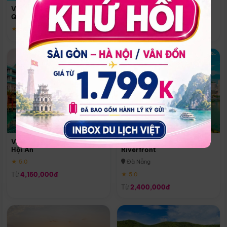
Quoc
Vinpearl Resort & Spa Phu
Phú Quốc
Quoc
★ 5.0
★ 5.0
Vinpearl Resort & Golf Nam
Melia Vinpearl Danang
Hội An
Riverfront
★ 5.0
Đà Nẵng
Từ
4,150,000đ
★ 5.0
Từ
2,400,000đ