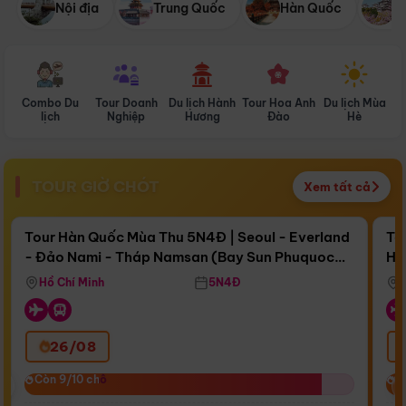
Nội địa
Trung Quốc
Hàn Quốc
N
Combo Du
Tour Doanh
Du lịch Hành
Tour Hoa Anh
Du lịch Mùa
D
lịch
Nghiệp
Hương
Đào
Hè
TOUR GIỜ CHÓT
Xem tất cả
Điểm nổi bật
Còn
15 ngày 15:19:37
Cò
Tour Hàn Quốc Mùa Thu 5N4Đ | Seoul - Everland
To
- Đảo Nami - Tháp Namsan (Bay Sun Phuquoc
Hò
Bay Sun Phuquoc Airways
Tặ
Airways)
Aq
Hồ Chí Minh
5N4Đ
26/08
‹
Còn 9/10 chỗ
Còn 9/10 chỗ
C
C