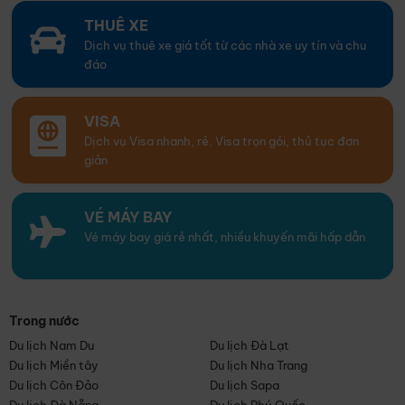
THUÊ XE
Dịch vụ thuê xe giá tốt từ các nhà xe uy tín và chu
đáo
VISA
Dịch vụ Visa nhanh, rẻ. Visa trọn gói, thủ tục đơn
giản
VÉ MÁY BAY
Vé máy bay giá rẻ nhất, nhiều khuyến mãi hấp dẫn
Trong nước
Du lịch Nam Du
Du lịch Đà Lạt
Du lịch Miền tây
Du lịch Nha Trang
Du lịch Côn Đảo
Du lịch Sapa