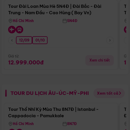
Tour Đài Loan Mùa Hè 5N4Đ | Đài Bắc - Đài
To
Trung - Nam Đầu - Cao Hùng ( Bay Vn)
Tr
Hồ Chí Minh
5N4Đ
12/09
01/10
Giá từ:
Giá
Xem chi tiết
12.999.000đ
1
TOUR DU LỊCH ÂU-ÚC-MỸ-PHI
Xem tất cả
Điểm nổi bật
Tour Thổ Nhĩ Kỳ Mùa Thu 8N7Đ | Istanbul -
To
Cappadocia - Pamukkale
Đế
Hồ Chí Minh
8N7Đ