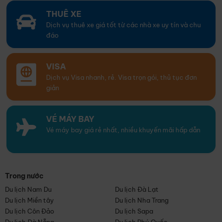
THUÊ XE
Dịch vụ thuê xe giá tốt từ các nhà xe uy tín và chu
đáo
VISA
Dịch vụ Visa nhanh, rẻ. Visa trọn gói, thủ tục đơn
giản
VÉ MÁY BAY
Vé máy bay giá rẻ nhất, nhiều khuyến mãi hấp dẫn
Trong nước
Du lịch Nam Du
Du lịch Đà Lạt
Du lịch Miền tây
Du lịch Nha Trang
Du lịch Côn Đảo
Du lịch Sapa