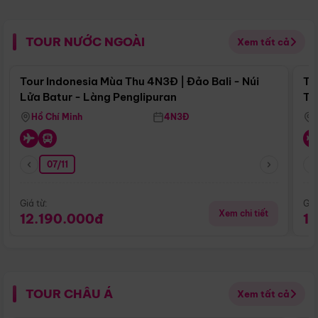
TOUR NƯỚC NGOÀI
Xem tất cả
Điểm nổi bật
Tour Indonesia Mùa Thu 4N3Đ | Đảo Bali - Núi
To
Lửa Batur - Làng Penglipuran
Tr
Hồ Chí Minh
4N3Đ
07/11
Giá từ:
Giá
Xem chi tiết
12.190.000đ
1
TOUR CHÂU Á
Xem tất cả
Điểm nổi bật