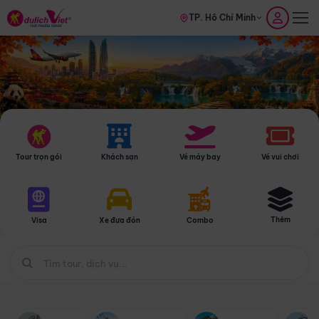
TP. Hồ Chí Minh
Tour trọn gói
Khách sạn
Vé máy bay
Vé vui chơi
Thêm
Visa
Xe đưa đón
Combo