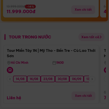
13.999.000đ
5.5
-14%
Xem chi tiết
11.999.000đ
4
TOUR TRONG NƯỚC
Xem tất cả
Điểm nổi bật
Tour Miền Tây 1N | Mỹ Tho - Bến Tre - Cù Lao Thới
To
Sơn
Hu
Hồ Chí Minh
1N0Đ
14/08
16/08
23/08
30/08
06/09
13/09
20/0
Giá
Xem chi tiết
7
Liên hệ