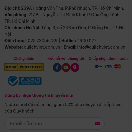
Địa chỉ
: 239A Hoàng Văn Thụ, P.Phú Nhuận, TP. Hồ Chí Minh.
Văn phòng
:
217 Bis Nguyễn Thị Minh Khai, P.Cầu Ông Lãnh,
TP. Hồ Chí Minh.
Chi nhánh Hà Nội
:
Tầng 3, số 243 xã Đàn, P.Đống Đa, TP. Hà
Nội
Điện thoại
:
028 73056789
|
Hotline
:
1900 1177
Website
:
dulichviet.com.vn
|
Email
:
info@dulichviet.com.vn
Chứng nhận
Kết nối với chúng tôi
Chấp nhận thanh toán
Đăng ký nhận thông tin khuyến mãi
Nhập email để có cơ hội giảm 50% cho chuyến đi tiếp theo
của Quý khách