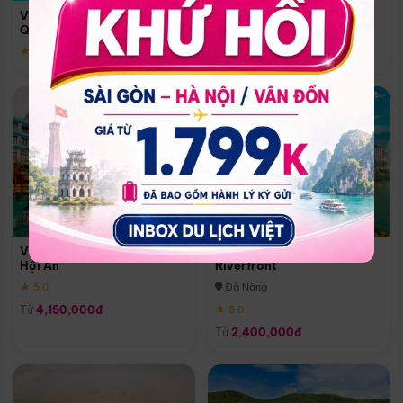
Quoc
Vinpearl Resort & Spa Phu
Phú Quốc
Quoc
★ 5.0
★ 5.0
Vinpearl Resort & Golf Nam
Melia Vinpearl Danang
Hội An
Riverfront
★ 5.0
Đà Nẵng
Từ
4,150,000đ
★ 5.0
Từ
2,400,000đ