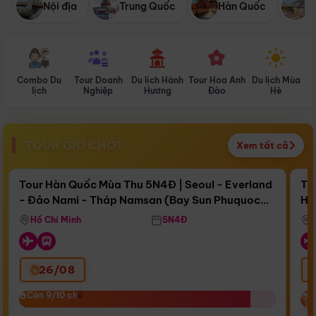
Nội địa
Trung Quốc
Hàn Quốc
N
Combo Du
Tour Doanh
Du lịch Hành
Tour Hoa Anh
Du lịch Mùa
D
lịch
Nghiệp
Hương
Đào
Hè
TOUR GIỜ CHÓT
Xem tất cả
Điểm nổi bật
Còn
16 ngày 12:33:02
Cò
Tour Hàn Quốc Mùa Thu 5N4Đ | Seoul - Everland
To
- Đảo Nami - Tháp Namsan (Bay Sun Phuquoc
Hò
Bay Sun Phuquoc Airways
Tặ
Airways)
Aq
Hồ Chí Minh
5N4Đ
26/08
‹
Còn 9/10 chỗ
Còn 9/10 chỗ
C
C