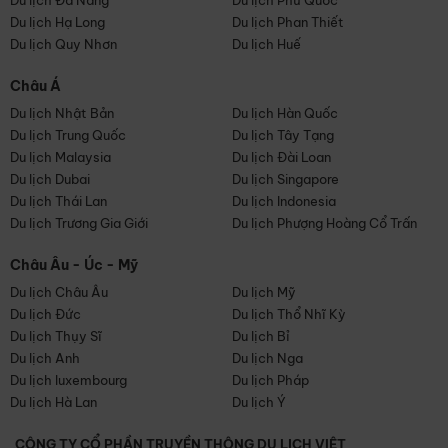
Du lịch Đà Nẵng
Du lịch Phú Quốc
Du lịch Hạ Long
Du lịch Phan Thiết
Du lịch Quy Nhơn
Du lịch Huế
Châu Á
Du lịch Nhật Bản
Du lịch Hàn Quốc
Du lịch Trung Quốc
Du lịch Tây Tạng
Du lịch Malaysia
Du lịch Đài Loan
Du lịch Dubai
Du lịch Singapore
Du lịch Thái Lan
Du lịch Indonesia
Du lịch Trương Gia Giới
Du lịch Phượng Hoàng Cổ Trấn
Châu Âu - Úc - Mỹ
Du lịch Châu Âu
Du lịch Mỹ
Du lịch Đức
Du lịch Thổ Nhĩ Kỳ
Du lịch Thụy Sĩ
Du lịch Bỉ
Du lịch Anh
Du lịch Nga
Du lịch luxembourg
Du lịch Pháp
Du lịch Hà Lan
Du lịch Ý
CÔNG TY CỔ PHẦN TRUYỀN THÔNG DU LỊCH VIỆT