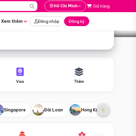
i hành
Hồ Chí Minh
Giỏ hàng
Tìm tour
tháng nào
Xem thêm
Đăng nhập
Đăng ký
Visa
Thêm
Singapore
Đài Loan
Hong Kong
Mỹ