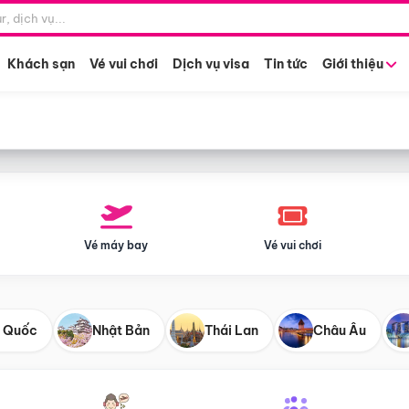
Điểm khởi hành
Tháng khở
Hồ Chí Minh
Bất kỳ 
Khách sạn
Vé vui chơi
Dịch vụ visa
Tin tức
Giới thiệu
Vé máy bay
Vé vui chơi
 Quốc
Nhật Bản
Thái Lan
Châu Âu