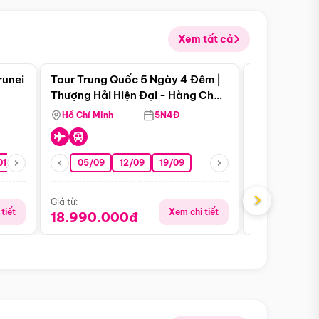
Xem tất cả
 bật
Điểm nổi bật
runei
Tour Trung Quốc 5 Ngày 4 Đêm |
Tour Trung 
Tour Hè
Thượng Hải Hiện Đại - Hàng Châu
Ân Thi - Trư
Nên Thơ - Ô Trấn Cổ Kính
Hồ Chí Minh
5N4Đ
Hồ Chí Minh
01/10
15/10
29/10
05/09
12/09
19/09
16/08
›
Giá từ:
Giá từ:
tiết
Xem chi tiết
18.990.000đ
16.990.0