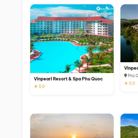
Vinpe
Phú 
Vinpearl Resort & Spa Phu Quoc
★ 5.0
★ 5.0