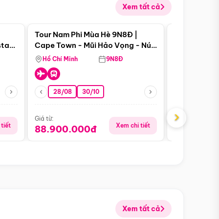
Xem tất cả
 bật
Điểm nổi bật
Tour Nam Phi Mùa Hè 9N8Đ |
Tour Mỹ Mùa
star
Cape Town - Mũi Hảo Vọng - Núi
Hoa Kỳ - Me
Bàn - Johannesburg - Pretoria -
Hồ Chí Minh
9N8Đ
Hồ Chí Minh
Safari - Lodge
28/08
30/10
29/08
›
Giá từ:
Giá từ:
tiết
Xem chi tiết
88.900.000đ
59.900.
Xem tất cả