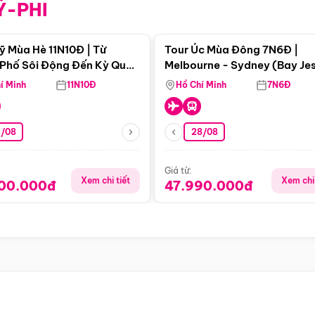
Ỹ-PHI
Điểm nổi bật
Điểm nổi
ỹ Mùa Hè 11N10Đ | Từ
Tour Úc Mùa Đông 7N6Đ |
Phố Sôi Động Đến Kỳ Quan
Melbourne - Sydney (Bay Je
Nhiên Mỹ
Airways)
í Minh
11N10Đ
Hồ Chí Minh
7N6Đ
4/08
28/08
Giá từ:
Xem chi tiết
Xem chi 
900.000đ
47.990.000đ