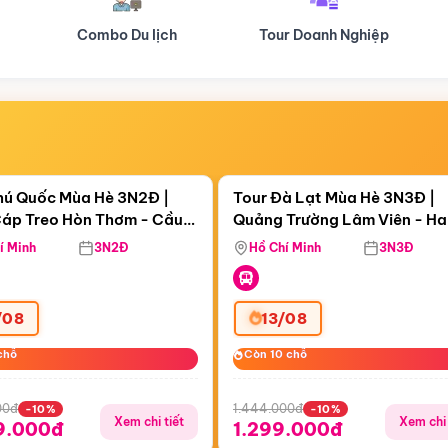
Tour Doanh Nghiệp
Du lịch Hành Hương
Điểm nổi bật
Điểm nổi
ngày 04:07:45
Còn
05 ngày 04:07:45
hú Quốc Mùa Hè 3N2Đ |
Tour Đà Lạt Mùa Hè 3N3Đ |
áp Treo Hòn Thơm - Cầu
Quảng Trường Lâm Viên - H
áp Treo Hòn Thơm
Công Viên Nước Aquatopia
Hill - Puppy Farm
í Minh
3N2Đ
Hồ Chí Minh
3N3Đ
/08
13/08
chỗ
chỗ
Còn 10 chỗ
Còn 10 chỗ
00đ
1.444.000đ
-10%
-10%
Xem chi tiết
Xem chi 
9.000đ
1.299.000đ