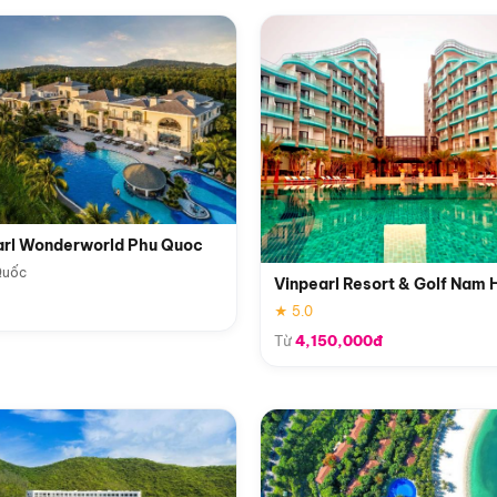
arl Wonderworld Phu Quoc
Quốc
Vinpearl Resort & Golf Nam 
★ 5.0
Từ
4,150,000đ