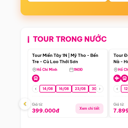
TOUR TRONG NƯỚC
Điểm nổi bật
Tour Miền Tây 1N | Mỹ Tho - Bến
Tour Đ
Tre - Cù Lao Thới Sơn
Nà - H
Nha
Hồ Chí Minh
1N0Đ
Hồ Ch
14/08
16/08
23/08
30/08
06/09
12
1
‹
Giá từ:
Giá từ:
Xem chi tiết
399.000đ
7.89