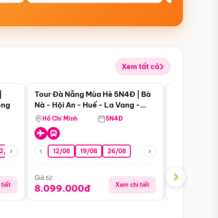
Xem tất cả
 bật
Điểm nổi bật
|
Tour Đà Nẵng Mùa Hè 5N4Đ | Bà
Tour Đà Nẵn
ong
Nà - Hội An - Huế - La Vang -
Nà - Hội An
Động Thiên Đường
Nha
Hồ Chí Minh
5N4Đ
Hồ Chí Minh
2/08
26/08
05/09
12/08
19/08
09/09
26/08
12/09
13/08
›
Giá từ:
Giá từ:
tiết
Xem chi tiết
8.099.000đ
6.899.00