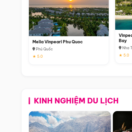
Vinpea
Bay
Melia Vinpearl Phu Quoc
Nha T
Phú Quốc
★ 5.0
★ 5.0
KINH NGHIỆM DU LỊCH