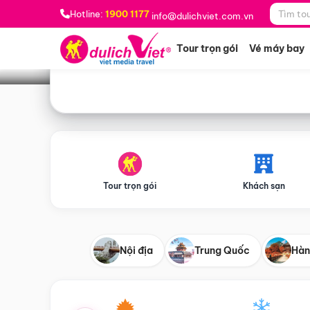
Bạn muốn đi đâu?
*
Hotline:
1900 1177
info@dulichviet.com.vn
Tour trọn gói
Vé máy bay
Tour trọn gói
Khách sạn
Nội địa
Trung Quốc
Hàn