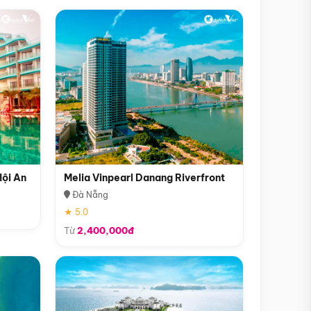
Hội An
Melia Vinpearl Danang Riverfront
Đà Nẵng
★ 5.0
Từ
2,400,000đ