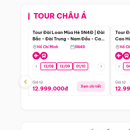
TOUR CHÂU Á
Điểm nổi bật
Tour Đài Loan Mùa Hè 5N4Đ | Đài
Tour Đ
Bắc - Đài Trung - Nam Đầu - Cao
Cao Hù
Hùng ( Bay Vn)
(Bay V
Hồ Chí Minh
5N4Đ
Hồ Ch
13/08
12/09
01/10
0
‹
Giá từ:
Giá từ:
Xem chi tiết
12.999.000đ
12.9