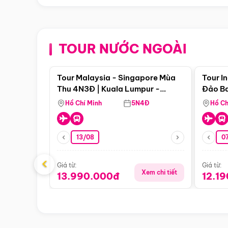
TOUR NƯỚC NGOÀI
Điểm nổi bật
Tour Malaysia - Singapore Mùa
Tour I
Thu 4N3Đ | Kuala Lumpur -
Đảo Ba
Malacca - Johor Baru -
Pengli
Hồ Chí Minh
5N4Đ
Hồ Ch
Singapore
13/08
07
‹
Giá từ:
Giá từ:
Xem chi tiết
13.990.000đ
12.1