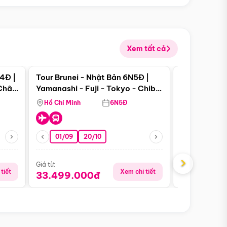
Xem tất cả
 bật
Điểm nổi bật
4Đ |
Tour Brunei - Nhật Bản 6N5Đ |
Tour Campu
 Châu
Yamanashi - Fuji - Tokyo - Chiba
Siem Reap -
- Freeday
Hồ Chí Minh
6N5Đ
Hồ Chí Minh
01/09
20/10
13/08
›
Giá từ:
Giá từ:
tiết
Xem chi tiết
33.499.000đ
5.650.00