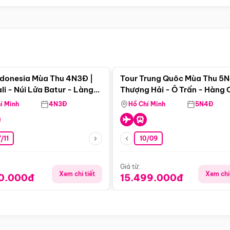
Điểm nổi bật
Điểm nổi
ndonesia Mùa Thu 4N3Đ |
Tour Trung Quôc Mùa Thu 5N
li - Núi Lửa Batur - Làng
Thượng Hải - Ô Trấn - Hàng
puran
(Tour Không Shopping)
í Minh
4N3Đ
Hồ Chí Minh
5N4Đ
/11
10/09
Giá từ:
Xem chi tiết
Xem chi 
90.000đ
15.499.000đ