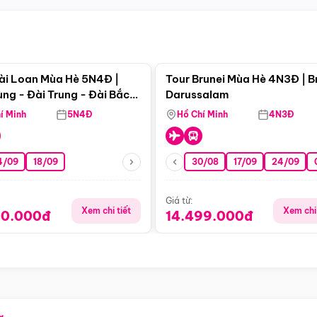
Điểm nổi bật
Điểm nổi
ài Loan Mùa Hè 5N4Đ |
Tour Brunei Mùa Hè 4N3Đ | B
ng - Đài Trung - Đài Bắc
Darussalam
j)
í Minh
5N4Đ
Hồ Chí Minh
4N3Đ
4/09
18/09
30/08
17/09
24/09
Giá từ:
Xem chi tiết
Xem chi 
90.000đ
14.499.000đ