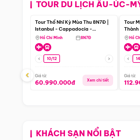
TOUR DU LỊCH ÂU-ÚC-M
Điểm nổi bật
Tour Thổ Nhĩ Kỳ Mùa Thu 8N7Đ |
Tour M
Istanbul - Cappadocia -
Thành 
Pamukkale
Thiên 
Hồ Chí Minh
8N7Đ
Hồ Ch
10/12
1
‹
Giá từ:
Giá từ:
Xem chi tiết
60.990.000đ
112.
KHÁCH SẠN NỔI BẬT