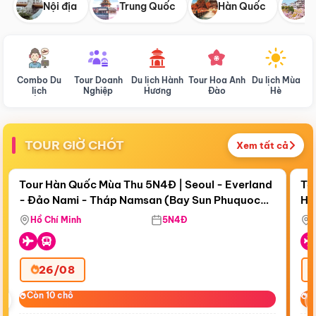
Nội địa
Trung Quốc
Hàn Quốc
N
Combo Du
Tour Doanh
Du lịch Hành
Tour Hoa Anh
Du lịch Mùa
D
lịch
Nghiệp
Hương
Đào
Hè
TOUR GIỜ CHÓT
Xem tất cả
Điểm nổi bật
Còn
18 ngày 21:27:51
Cò
Tour Hàn Quốc Mùa Thu 5N4Đ | Seoul - Everland
To
- Đảo Nami - Tháp Namsan (Bay Sun Phuquoc
Hò
Tặ
Airways)
Aq
Hồ Chí Minh
5N4Đ
26/08
‹
Còn 10 chỗ
Còn 10 chỗ
C
C