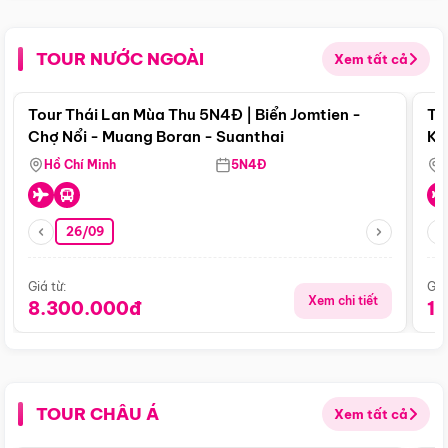
TOUR NƯỚC NGOÀI
Xem tất cả
Điểm nổi bật
Tour Thái Lan Mùa Thu 5N4Đ | Biển Jomtien -
To
Chợ Nổi - Muang Boran - Suanthai
Ku
Si
Hồ Chí Minh
5N4Đ
26/09
Giá từ:
Giá
Xem chi tiết
8.300.000đ
1
TOUR CHÂU Á
Xem tất cả
Điểm nổi bật