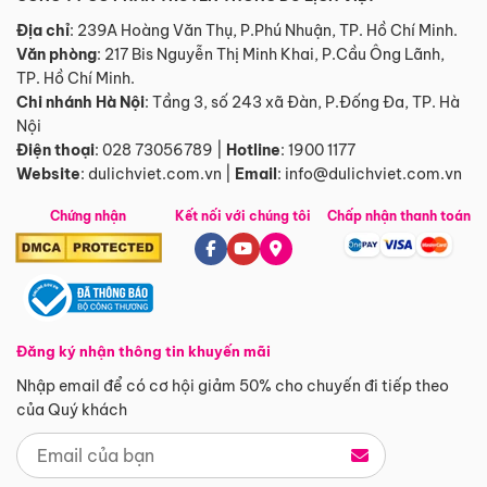
Địa chỉ
: 239A Hoàng Văn Thụ, P.Phú Nhuận, TP. Hồ Chí Minh.
Văn phòng
:
217 Bis Nguyễn Thị Minh Khai, P.Cầu Ông Lãnh,
TP. Hồ Chí Minh.
Chi nhánh Hà Nội
:
Tầng 3, số 243 xã Đàn, P.Đống Đa, TP. Hà
Nội
Điện thoại
:
028 73056789
|
Hotline
:
1900 1177
Website
:
dulichviet.com.vn
|
Email
:
info@dulichviet.com.vn
Chứng nhận
Kết nối với chúng tôi
Chấp nhận thanh toán
Đăng ký nhận thông tin khuyến mãi
Nhập email để có cơ hội giảm 50% cho chuyến đi tiếp theo
của Quý khách