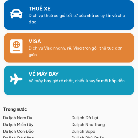
THUÊ XE
Dịch vụ thuê xe giá tốt từ các nhà xe uy tín và chu
đáo
VISA
Dịch vụ Visa nhanh, rẻ. Visa trọn gói, thủ tục đơn
giản
VÉ MÁY BAY
Vé máy bay giá rẻ nhất, nhiều khuyến mãi hấp dẫn
Trong nước
Du lịch Nam Du
Du lịch Đà Lạt
Du lịch Miền tây
Du lịch Nha Trang
Du lịch Côn Đảo
Du lịch Sapa