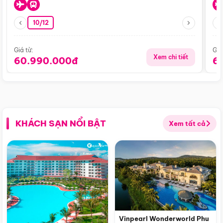
10/12
Giá từ:
Giá
Xem chi tiết
60.990.000đ
6
KHÁCH SẠN NỔI BẬT
Xem tất cả
Vinpearl Wonderworld Phu