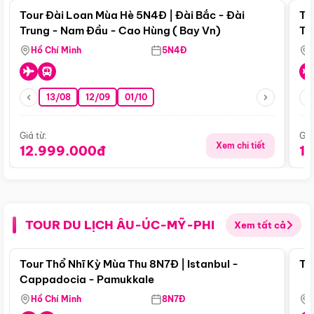
Tour Đài Loan Mùa Hè 5N4Đ | Đài Bắc - Đài
To
Trung - Nam Đầu - Cao Hùng ( Bay Vn)
Tr
Hồ Chí Minh
5N4Đ
13/08
12/09
01/10
Giá từ:
Giá
Xem chi tiết
12.999.000đ
1
TOUR DU LỊCH ÂU-ÚC-MỸ-PHI
Xem tất cả
Điểm nổi bật
Tour Thổ Nhĩ Kỳ Mùa Thu 8N7Đ | Istanbul -
To
Cappadocia - Pamukkale
Hồ Chí Minh
8N7Đ