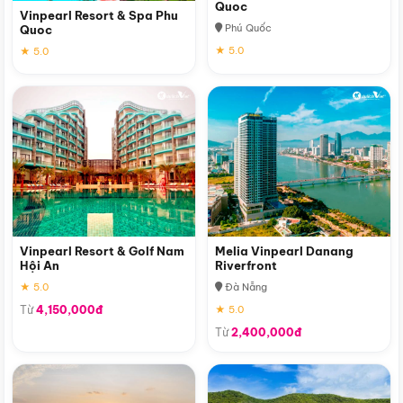
Quoc
Vinpearl Resort & Spa Phu
Phú Quốc
Quoc
★ 5.0
★ 5.0
Vinpearl Resort & Golf Nam
Melia Vinpearl Danang
Hội An
Riverfront
★ 5.0
Đà Nẵng
Từ
4,150,000đ
★ 5.0
Từ
2,400,000đ