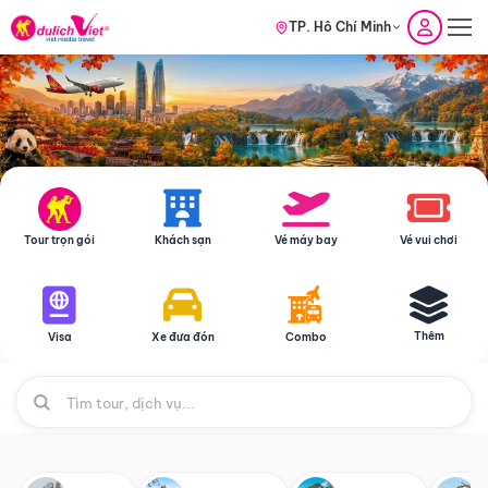
TP. Hồ Chí Minh
Tour trọn gói
Khách sạn
Vé máy bay
Vé vui chơi
Thêm
Visa
Xe đưa đón
Combo