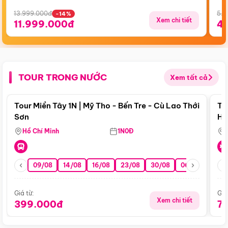
13.999.000đ
5.5
-14%
Xem chi tiết
11.999.000đ
4
TOUR TRONG NƯỚC
Xem tất cả
Điểm nổi bật
Tour Miền Tây 1N | Mỹ Tho - Bến Tre - Cù Lao Thới
To
Sơn
Hu
Hồ Chí Minh
1N0Đ
09/08
14/08
16/08
23/08
30/08
06/09
13/0
Giá từ:
Giá
Xem chi tiết
399.000đ
7