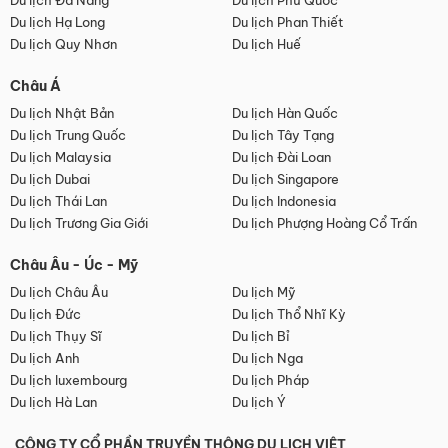
Du lịch Đà Nẵng
Du lịch Phú Quốc
Du lịch Hạ Long
Du lịch Phan Thiết
Du lịch Quy Nhơn
Du lịch Huế
Châu Á
Du lịch Nhật Bản
Du lịch Hàn Quốc
Du lịch Trung Quốc
Du lịch Tây Tạng
Du lịch Malaysia
Du lịch Đài Loan
Du lịch Dubai
Du lịch Singapore
Du lịch Thái Lan
Du lịch Indonesia
Du lịch Trương Gia Giới
Du lịch Phượng Hoàng Cổ Trấn
Châu Âu - Úc - Mỹ
Du lịch Châu Âu
Du lịch Mỹ
Du lịch Đức
Du lịch Thổ Nhĩ Kỳ
Du lịch Thụy Sĩ
Du lịch Bỉ
Du lịch Anh
Du lịch Nga
Du lịch luxembourg
Du lịch Pháp
Du lịch Hà Lan
Du lịch Ý
CÔNG TY CỔ PHẦN TRUYỀN THÔNG DU LỊCH VIỆT