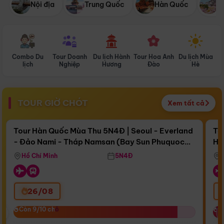
Nội địa
Trung Quốc
Hàn Quốc
N
Combo Du
Tour Doanh
Du lịch Hành
Tour Hoa Anh
Du lịch Mùa
D
lịch
Nghiệp
Hương
Đào
Hè
TOUR GIỜ CHÓT
Xem tất cả
Điểm nổi bật
Còn
17 ngày 12:44:45
Cò
Tour Hàn Quốc Mùa Thu 5N4Đ | Seoul - Everland
To
- Đảo Nami - Tháp Namsan (Bay Sun Phuquoc
Hò
Bay Sun Phuquoc Airways
Tặ
Airways)
Aq
Hồ Chí Minh
5N4Đ
26/08
‹
Còn 9/10 chỗ
Còn 9/10 chỗ
C
C