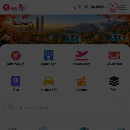
TP. Hồ Chí Minh
Tour trọn gói
Khách sạn
Vé máy bay
Vé vui chơi
Thêm
Visa
Xe đưa đón
Combo