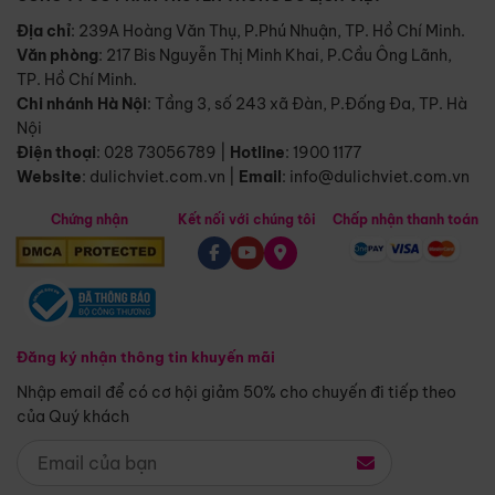
Địa chỉ
: 239A Hoàng Văn Thụ, P.Phú Nhuận, TP. Hồ Chí Minh.
Văn phòng
:
217 Bis Nguyễn Thị Minh Khai, P.Cầu Ông Lãnh,
TP. Hồ Chí Minh.
Chi nhánh Hà Nội
:
Tầng 3, số 243 xã Đàn, P.Đống Đa, TP. Hà
Nội
Điện thoại
:
028 73056789
|
Hotline
:
1900 1177
Website
:
dulichviet.com.vn
|
Email
:
info@dulichviet.com.vn
Chứng nhận
Kết nối với chúng tôi
Chấp nhận thanh toán
Đăng ký nhận thông tin khuyến mãi
Nhập email để có cơ hội giảm 50% cho chuyến đi tiếp theo
của Quý khách