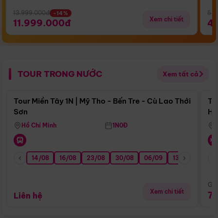
13.999.000đ
5.5
-14%
Xem chi tiết
11.999.000đ
4
TOUR TRONG NƯỚC
Xem tất cả
Điểm nổi bật
Tour Miền Tây 1N | Mỹ Tho - Bến Tre - Cù Lao Thới
To
Sơn
Hu
Hồ Chí Minh
1N0Đ
14/08
16/08
23/08
30/08
06/09
13/09
20/0
Giá
Xem chi tiết
7
Liên hệ