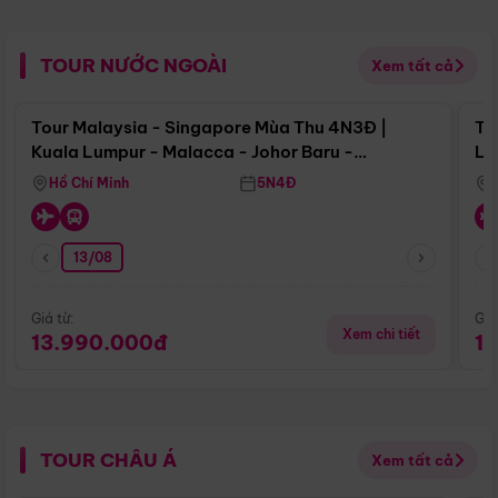
TOUR NƯỚC NGOÀI
Xem tất cả
Điểm nổi bật
Tour Malaysia - Singapore Mùa Thu 4N3Đ |
To
Kuala Lumpur - Malacca - Johor Baru -
Lử
Singapore
Hồ Chí Minh
5N4Đ
13/08
Giá từ:
Giá
Xem chi tiết
13.990.000đ
1
TOUR CHÂU Á
Xem tất cả
Điểm nổi bật