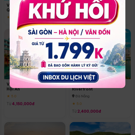
Quoc
Vinpearl Resort & Spa Phu
Phú Quốc
Quoc
★ 5.0
★ 5.0
Vinpearl Resort & Golf Nam
Melia Vinpearl Danang
Hội An
Riverfront
★ 5.0
Đà Nẵng
Từ
4,150,000đ
★ 5.0
Từ
2,400,000đ