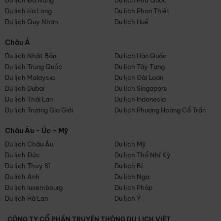
Du lịch Đà Nẵng
Du lịch Phú Quốc
Du lịch Hạ Long
Du lịch Phan Thiết
Du lịch Quy Nhơn
Du lịch Huế
Châu Á
Du lịch Nhật Bản
Du lịch Hàn Quốc
Du lịch Trung Quốc
Du lịch Tây Tạng
Du lịch Malaysia
Du lịch Đài Loan
Du lịch Dubai
Du lịch Singapore
Du lịch Thái Lan
Du lịch Indonesia
Du lịch Trương Gia Giới
Du lịch Phượng Hoàng Cổ Trấn
Châu Âu - Úc - Mỹ
Du lịch Châu Âu
Du lịch Mỹ
Du lịch Đức
Du lịch Thổ Nhĩ Kỳ
Du lịch Thụy Sĩ
Du lịch Bỉ
Du lịch Anh
Du lịch Nga
Du lịch luxembourg
Du lịch Pháp
Du lịch Hà Lan
Du lịch Ý
CÔNG TY CỔ PHẦN TRUYỀN THÔNG DU LỊCH VIỆT