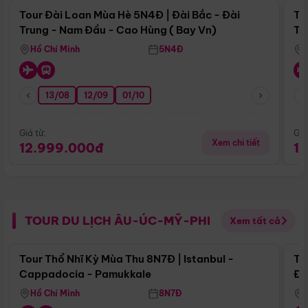
Tour Đài Loan Mùa Hè 5N4Đ | Đài Bắc - Đài
To
Trung - Nam Đầu - Cao Hùng ( Bay Vn)
Tr
Hồ Chí Minh
5N4Đ
13/08
12/09
01/10
Giá từ:
Giá
Xem chi tiết
12.999.000đ
1
TOUR DU LỊCH ÂU-ÚC-MỸ-PHI
Xem tất cả
Điểm nổi bật
Tour Thổ Nhĩ Kỳ Mùa Thu 8N7Đ | Istanbul -
To
Cappadocia - Pamukkale
Đế
Hồ Chí Minh
8N7Đ