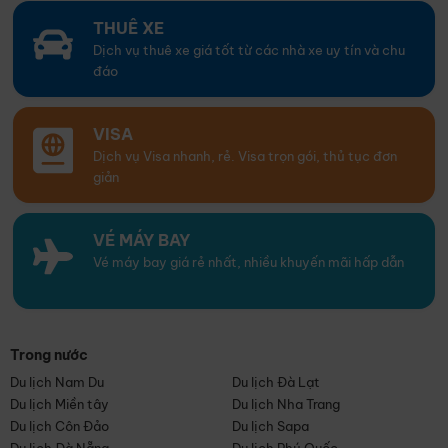
THUÊ XE
Dịch vụ thuê xe giá tốt từ các nhà xe uy tín và chu
đáo
VISA
Dịch vụ Visa nhanh, rẻ. Visa trọn gói, thủ tục đơn
giản
VÉ MÁY BAY
Vé máy bay giá rẻ nhất, nhiều khuyến mãi hấp dẫn
Trong nước
Du lịch Nam Du
Du lịch Đà Lạt
Du lịch Miền tây
Du lịch Nha Trang
Du lịch Côn Đảo
Du lịch Sapa