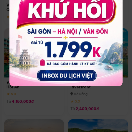
Quoc
Vinpearl Resort & Spa Phu
Phú Quốc
Quoc
★ 5.0
★ 5.0
Vinpearl Resort & Golf Nam
Melia Vinpearl Danang
Hội An
Riverfront
★ 5.0
Đà Nẵng
Từ
4,150,000đ
★ 5.0
Từ
2,400,000đ