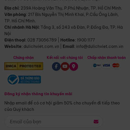
Địa chỉ
: 239A Hoàng Văn Thụ, P.Phú Nhuận, TP. Hồ Chí Minh.
Văn phòng
:
217 Bis Nguyễn Thị Minh Khai, P.Cầu Ông Lãnh,
TP. Hồ Chí Minh.
Chi nhánh Hà Nội
:
Tầng 3, số 243 xã Đàn, P.Đống Đa, TP. Hà
Nội
Điện thoại
:
028 73056789
|
Hotline
:
1900 1177
Website
:
dulichviet.com.vn
|
Email
:
info@dulichviet.com.vn
Chứng nhận
Kết nối với chúng tôi
Chấp nhận thanh toán
Đăng ký nhận thông tin khuyến mãi
Nhập email để có cơ hội giảm 50% cho chuyến đi tiếp theo
của Quý khách