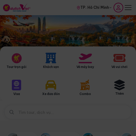
TP. Hồ Chí Minh
Tour trọn gói
Khách sạn
Vé máy bay
Vé vui chơi
Thêm
Visa
Xe đưa đón
Combo