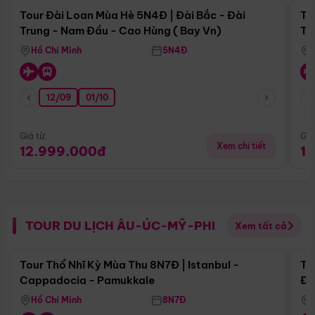
Tour Đài Loan Mùa Hè 5N4Đ | Đài Bắc - Đài
To
Trung - Nam Đầu - Cao Hùng ( Bay Vn)
Tr
Hồ Chí Minh
5N4Đ
12/09
01/10
Giá từ:
Giá
Xem chi tiết
12.999.000đ
1
TOUR DU LỊCH ÂU-ÚC-MỸ-PHI
Xem tất cả
Điểm nổi bật
Tour Thổ Nhĩ Kỳ Mùa Thu 8N7Đ | Istanbul -
To
Cappadocia - Pamukkale
Đế
Hồ Chí Minh
8N7Đ