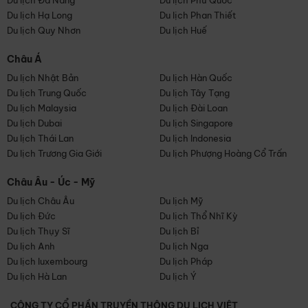
Du lịch Đà Nẵng
Du lịch Phú Quốc
Du lịch Hạ Long
Du lịch Phan Thiết
Du lịch Quy Nhơn
Du lịch Huế
Châu Á
Du lịch Nhật Bản
Du lịch Hàn Quốc
Du lịch Trung Quốc
Du lịch Tây Tạng
Du lịch Malaysia
Du lịch Đài Loan
Du lịch Dubai
Du lịch Singapore
Du lịch Thái Lan
Du lịch Indonesia
Du lịch Trương Gia Giới
Du lịch Phượng Hoàng Cổ Trấn
Châu Âu - Úc - Mỹ
Du lịch Châu Âu
Du lịch Mỹ
Du lịch Đức
Du lịch Thổ Nhĩ Kỳ
Du lịch Thụy Sĩ
Du lịch Bỉ
Du lịch Anh
Du lịch Nga
Du lịch luxembourg
Du lịch Pháp
Du lịch Hà Lan
Du lịch Ý
CÔNG TY CỔ PHẦN TRUYỀN THÔNG DU LỊCH VIỆT