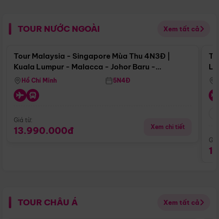
TOUR NƯỚC NGOÀI
Xem tất cả
Điểm nổi bật
Tour Malaysia - Singapore Mùa Thu 4N3Đ |
To
Kuala Lumpur - Malacca - Johor Baru -
Lử
Singapore
Hồ Chí Minh
5N4Đ
Giá từ:
Xem chi tiết
13.990.000đ
Giá
1
TOUR CHÂU Á
Xem tất cả
Điểm nổi bật