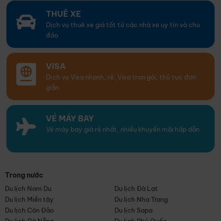
THUÊ XE
Dịch vụ thuê xe giá tốt từ các nhà xe uy tín và chu
đáo
VISA
Dịch vụ Visa nhanh, rẻ. Visa trọn gói, thủ tục đơn
giản
VÉ MÁY BAY
Vé máy bay giá rẻ nhất, nhiều khuyến mãi hấp dẫn
Trong nước
Du lịch Nam Du
Du lịch Đà Lạt
Du lịch Miền tây
Du lịch Nha Trang
Du lịch Côn Đảo
Du lịch Sapa