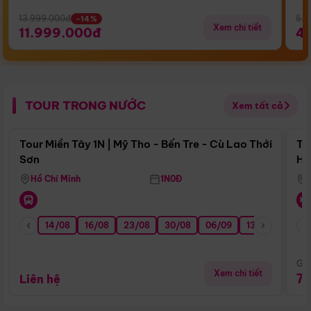
13.999.000đ
5.5
-14%
Xem chi tiết
11.999.000đ
4
TOUR TRONG NƯỚC
Xem tất cả
Điểm nổi bật
Tour Miền Tây 1N | Mỹ Tho - Bến Tre - Cù Lao Thới
To
Sơn
Hu
Hồ Chí Minh
1N0Đ
14/08
16/08
23/08
30/08
06/09
13/09
20/0
Giá
Xem chi tiết
7
Liên hệ