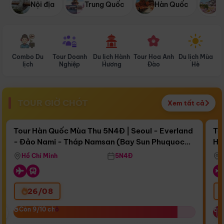
Nội địa
Trung Quốc
Hàn Quốc
N
Combo Du
Tour Doanh
Du lịch Hành
Tour Hoa Anh
Du lịch Mùa
D
lịch
Nghiệp
Hương
Đào
Hè
TOUR GIỜ CHÓT
Xem tất cả
Điểm nổi bật
Còn
17 ngày 03:39:50
Cò
Tour Hàn Quốc Mùa Thu 5N4Đ | Seoul - Everland
To
- Đảo Nami - Tháp Namsan (Bay Sun Phuquoc
Hò
Bay Sun Phuquoc Airways
Tặ
Airways)
Aq
Hồ Chí Minh
5N4Đ
26/08
‹
Còn 9/10 chỗ
Còn 9/10 chỗ
C
C