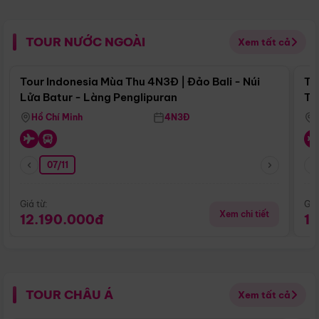
TOUR NƯỚC NGOÀI
Xem tất cả
Điểm nổi bật
Tour Indonesia Mùa Thu 4N3Đ | Đảo Bali - Núi
To
Lửa Batur - Làng Penglipuran
Tr
Hồ Chí Minh
4N3Đ
07/11
Giá từ:
Giá
Xem chi tiết
12.190.000đ
1
TOUR CHÂU Á
Xem tất cả
Điểm nổi bật