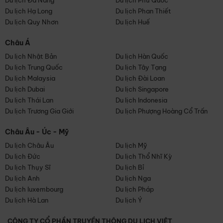
Du lịch Đà Nẵng
Du lịch Phú Quốc
Du lịch Hạ Long
Du lịch Phan Thiết
Du lịch Quy Nhơn
Du lịch Huế
Châu Á
Du lịch Nhật Bản
Du lịch Hàn Quốc
Du lịch Trung Quốc
Du lịch Tây Tạng
Du lịch Malaysia
Du lịch Đài Loan
Du lịch Dubai
Du lịch Singapore
Du lịch Thái Lan
Du lịch Indonesia
Du lịch Trương Gia Giới
Du lịch Phượng Hoàng Cổ Trấn
Châu Âu - Úc - Mỹ
Du lịch Châu Âu
Du lịch Mỹ
Du lịch Đức
Du lịch Thổ Nhĩ Kỳ
Du lịch Thụy Sĩ
Du lịch Bỉ
Du lịch Anh
Du lịch Nga
Du lịch luxembourg
Du lịch Pháp
Du lịch Hà Lan
Du lịch Ý
CÔNG TY CỔ PHẦN TRUYỀN THÔNG DU LỊCH VIỆT