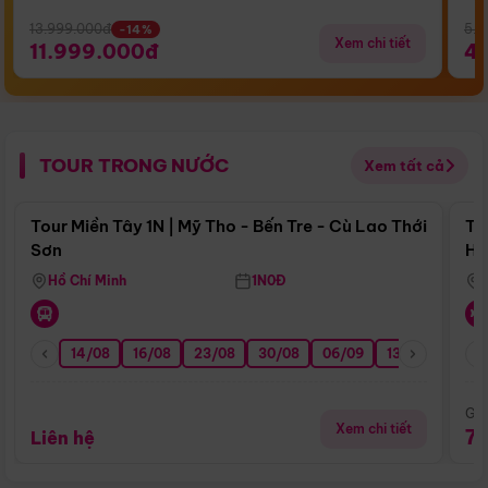
13.999.000đ
5.5
-14%
Xem chi tiết
11.999.000đ
4
TOUR TRONG NƯỚC
Xem tất cả
Điểm nổi bật
Tour Miền Tây 1N | Mỹ Tho - Bến Tre - Cù Lao Thới
To
Sơn
Hu
Hồ Chí Minh
1N0Đ
14/08
16/08
23/08
30/08
06/09
13/09
20/0
Giá
Xem chi tiết
7
Liên hệ