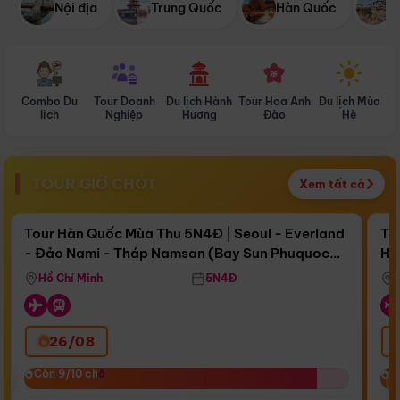
Nội địa
Trung Quốc
Hàn Quốc
N
Combo Du
Tour Doanh
Du lịch Hành
Tour Hoa Anh
Du lịch Mùa
D
lịch
Nghiệp
Hương
Đào
Hè
TOUR GIỜ CHÓT
Xem tất cả
Điểm nổi bật
Còn
16 ngày 17:22:41
Cò
Tour Hàn Quốc Mùa Thu 5N4Đ | Seoul - Everland
To
- Đảo Nami - Tháp Namsan (Bay Sun Phuquoc
Hò
Bay Sun Phuquoc Airways
Tặ
Airways)
Aq
Hồ Chí Minh
5N4Đ
26/08
‹
Còn 9/10 chỗ
Còn 9/10 chỗ
C
C