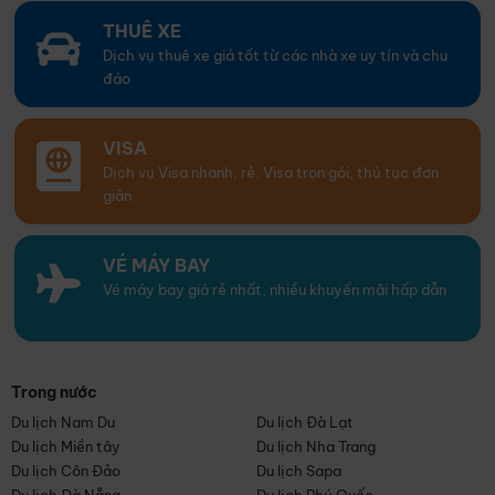
THUÊ XE
Dịch vụ thuê xe giá tốt từ các nhà xe uy tín và chu
đáo
VISA
Dịch vụ Visa nhanh, rẻ. Visa trọn gói, thủ tục đơn
giản
VÉ MÁY BAY
Vé máy bay giá rẻ nhất, nhiều khuyến mãi hấp dẫn
Trong nước
Du lịch Nam Du
Du lịch Đà Lạt
Du lịch Miền tây
Du lịch Nha Trang
Du lịch Côn Đảo
Du lịch Sapa