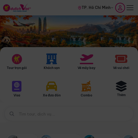
TP. Hồ Chí Minh
Tour trọn gói
Khách sạn
Vé máy bay
Vé vui chơi
Thêm
Visa
Xe đưa đón
Combo