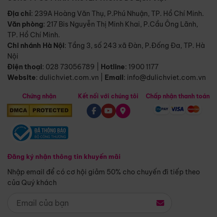
Địa chỉ
: 239A Hoàng Văn Thụ, P.Phú Nhuận, TP. Hồ Chí Minh.
Văn phòng
:
217 Bis Nguyễn Thị Minh Khai, P.Cầu Ông Lãnh,
TP. Hồ Chí Minh.
Chi nhánh Hà Nội
:
Tầng 3, số 243 xã Đàn, P.Đống Đa, TP. Hà
Nội
Điện thoại
:
028 73056789
|
Hotline
:
1900 1177
Website
:
dulichviet.com.vn
|
Email
:
info@dulichviet.com.vn
Chứng nhận
Kết nối với chúng tôi
Chấp nhận thanh toán
Đăng ký nhận thông tin khuyến mãi
Nhập email để có cơ hội giảm 50% cho chuyến đi tiếp theo
của Quý khách