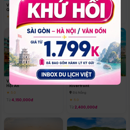
Quoc
Vinpearl Resort & Spa Phu
Phú Quốc
Quoc
★ 5.0
★ 5.0
Vinpearl Resort & Golf Nam
Melia Vinpearl Danang
Hội An
Riverfront
★ 5.0
Đà Nẵng
Từ
4,150,000đ
★ 5.0
Từ
2,400,000đ