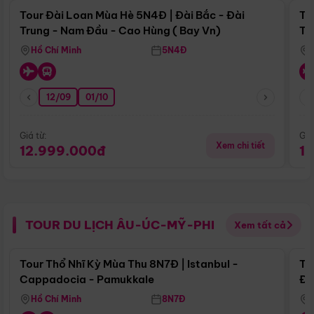
Tour Đài Loan Mùa Hè 5N4Đ | Đài Bắc - Đài
To
Trung - Nam Đầu - Cao Hùng ( Bay Vn)
Tr
Hồ Chí Minh
5N4Đ
12/09
01/10
Giá từ:
Giá
Xem chi tiết
12.999.000đ
1
TOUR DU LỊCH ÂU-ÚC-MỸ-PHI
Xem tất cả
Điểm nổi bật
Tour Thổ Nhĩ Kỳ Mùa Thu 8N7Đ | Istanbul -
To
Cappadocia - Pamukkale
Đế
Hồ Chí Minh
8N7Đ