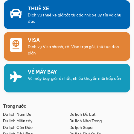
THUÊ XE
Dịch vụ thuê xe giá tốt từ các nhà xe uy tín và chu
đáo
VISA
Dịch vụ Visa nhanh, rẻ. Visa trọn gói, thủ tục đơn
giản
VÉ MÁY BAY
Vé máy bay giá rẻ nhất, nhiều khuyến mãi hấp dẫn
Trong nước
Du lịch Nam Du
Du lịch Đà Lạt
Du lịch Miền tây
Du lịch Nha Trang
Du lịch Côn Đảo
Du lịch Sapa