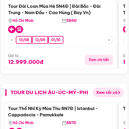
Tour Đài Loan Mùa Hè 5N4Đ | Đài Bắc - Đài
To
Trung - Nam Đầu - Cao Hùng ( Bay Vn)
Tr
Hồ Chí Minh
5N4Đ
13/08
12/09
01/10
Giá từ:
Giá
Xem chi tiết
12.999.000đ
1
TOUR DU LỊCH ÂU-ÚC-MỸ-PHI
Xem tất cả
Điểm nổi bật
Tour Thổ Nhĩ Kỳ Mùa Thu 8N7Đ | Istanbul -
To
Cappadocia - Pamukkale
Hồ Chí Minh
8N7Đ