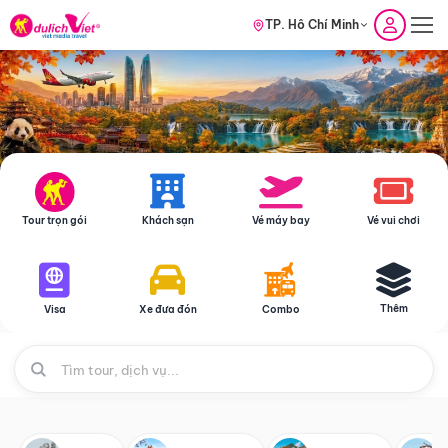
TP. Hồ Chí Minh
Tour trọn gói
Khách sạn
Vé máy bay
Vé vui chơi
Thêm
Visa
Xe đưa đón
Combo