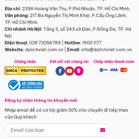
Địa chỉ
: 239A Hoàng Văn Thụ, P.Phú Nhuận, TP. Hồ Chí Minh.
Văn phòng
:
217 Bis Nguyễn Thị Minh Khai, P.Cầu Ông Lãnh,
TP. Hồ Chí Minh.
Chi nhánh Hà Nội
:
Tầng 3, số 243 xã Đàn, P.Đống Đa, TP. Hà
Nội
Điện thoại
:
028 73056789
|
Hotline
:
1900 1177
Website
:
dulichviet.com.vn
|
Email
:
info@dulichviet.com.vn
Chứng nhận
Kết nối với chúng tôi
Chấp nhận thanh toán
Đăng ký nhận thông tin khuyến mãi
Nhập email để có cơ hội giảm 50% cho chuyến đi tiếp theo
của Quý khách