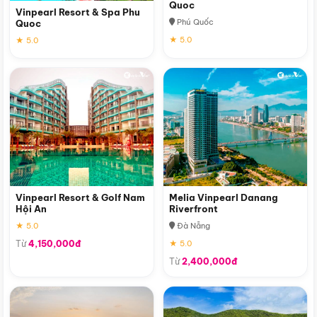
Quoc
Vinpearl Resort & Spa Phu
Phú Quốc
Quoc
★ 5.0
★ 5.0
Vinpearl Resort & Golf Nam
Melia Vinpearl Danang
Hội An
Riverfront
★ 5.0
Đà Nẵng
Từ
4,150,000đ
★ 5.0
Từ
2,400,000đ