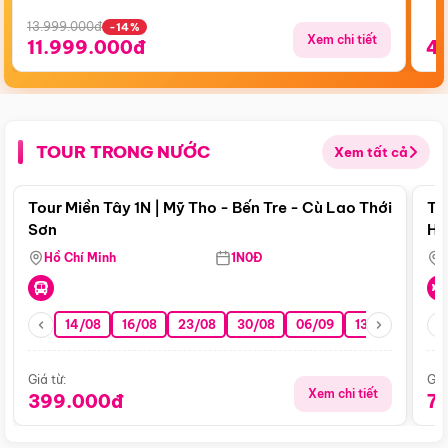
13.999.000đ
-14%
Xem chi tiết
11.999.000đ
4
TOUR TRONG NƯỚC
Xem tất cả
Điểm nổi bật
Tour Miền Tây 1N | Mỹ Tho - Bến Tre - Cù Lao Thới
To
Sơn
Hu
Hồ Chí Minh
1N0Đ
14/08
16/08
23/08
30/08
06/09
13/09
20/0
Giá từ:
Giá
Xem chi tiết
399.000đ
7