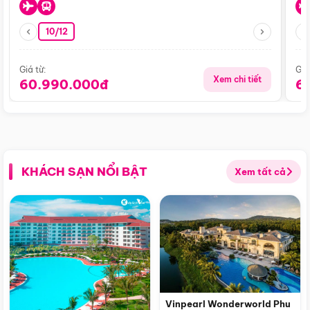
10/12
Giá từ:
Giá
Xem chi tiết
60.990.000đ
6
KHÁCH SẠN NỔI BẬT
Xem tất cả
Vinpearl Wonderworld Phu