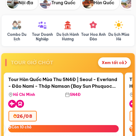
Nội địa
Trung Quốc
Hàn Quốc
N
Combo Du
Tour Doanh
Du lịch Hành
Tour Hoa Anh
Du lịch Mùa
D
lịch
Nghiệp
Hương
Đào
Hè
TOUR GIỜ CHÓT
Xem tất cả
Điểm nổi bật
Còn
19 ngày 00:54:58
Cò
Tour Hàn Quốc Mùa Thu 5N4Đ | Seoul - Everland
To
- Đảo Nami - Tháp Namsan (Bay Sun Phuquoc
Hò
Tặ
Airways)
Aq
Hồ Chí Minh
5N4Đ
26/08
‹
Còn 10 chỗ
Còn 10 chỗ
C
C