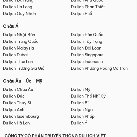
Du lịch Đà Nẵng
Du lịch Phú Quốc
Du lịch Hạ Long
Du lịch Phan Thiết
Du lịch Quy Nhơn
Du lịch Huế
Châu Á
Du lịch Nhật Bản
Du lịch Hàn Quốc
Du lịch Trung Quốc
Du lịch Tây Tạng
Du lịch Malaysia
Du lịch Đài Loan
Du lịch Dubai
Du lịch Singapore
Du lịch Thái Lan
Du lịch Indonesia
Du lịch Trương Gia Giới
Du lịch Phượng Hoàng Cổ Trấn
Châu Âu - Úc - Mỹ
Du lịch Châu Âu
Du lịch Mỹ
Du lịch Đức
Du lịch Thổ Nhĩ Kỳ
Du lịch Thụy Sĩ
Du lịch Bỉ
Du lịch Anh
Du lịch Nga
Du lịch luxembourg
Du lịch Pháp
Du lịch Hà Lan
Du lịch Ý
CÔNG TY CỔ PHẦN TRUYỀN THÔNG DU LỊCH VIỆT