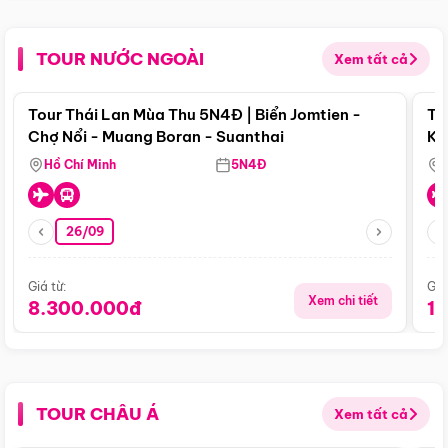
TOUR NƯỚC NGOÀI
Xem tất cả
Điểm nổi bật
Tour Thái Lan Mùa Thu 5N4Đ | Biển Jomtien -
To
Chợ Nổi - Muang Boran - Suanthai
Ku
Si
Hồ Chí Minh
5N4Đ
26/09
Giá từ:
Giá
Xem chi tiết
8.300.000đ
1
TOUR CHÂU Á
Xem tất cả
Điểm nổi bật