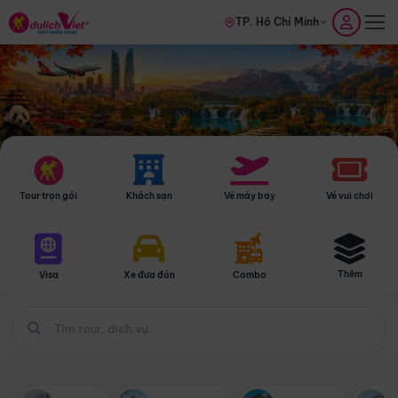
TP. Hồ Chí Minh
Tour trọn gói
Khách sạn
Vé máy bay
Vé vui chơi
Thêm
Visa
Xe đưa đón
Combo