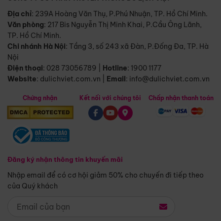
Địa chỉ
: 239A Hoàng Văn Thụ, P.Phú Nhuận, TP. Hồ Chí Minh.
Văn phòng
:
217 Bis Nguyễn Thị Minh Khai, P.Cầu Ông Lãnh,
TP. Hồ Chí Minh.
Chi nhánh Hà Nội
:
Tầng 3, số 243 xã Đàn, P.Đống Đa, TP. Hà
Nội
Điện thoại
:
028 73056789
|
Hotline
:
1900 1177
Website
:
dulichviet.com.vn
|
Email
:
info@dulichviet.com.vn
Chứng nhận
Kết nối với chúng tôi
Chấp nhận thanh toán
Đăng ký nhận thông tin khuyến mãi
Nhập email để có cơ hội giảm 50% cho chuyến đi tiếp theo
của Quý khách