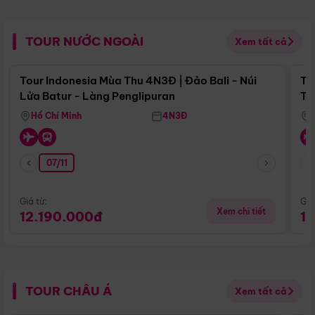
TOUR NƯỚC NGOÀI
Xem tất cả
Điểm nổi bật
Tour Indonesia Mùa Thu 4N3Đ | Đảo Bali - Núi
To
Lửa Batur - Làng Penglipuran
Tr
Hồ Chí Minh
4N3Đ
07/11
Giá từ:
Giá
Xem chi tiết
12.190.000đ
1
TOUR CHÂU Á
Xem tất cả
Điểm nổi bật