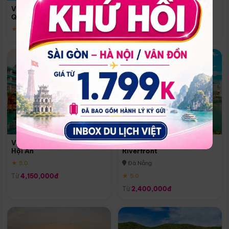
Quoc
Vinpearl Resort & Spa Phu
Phú Quốc
Quoc
★ 5.0
★ 5.0
Vinpearl Resort & Golf Nam
Melia Vinpearl Danang
Hội An
Riverfront
★ 5.0
Đà Nẵng
Từ
4,150,000đ
★ 5.0
Từ
2,400,000đ