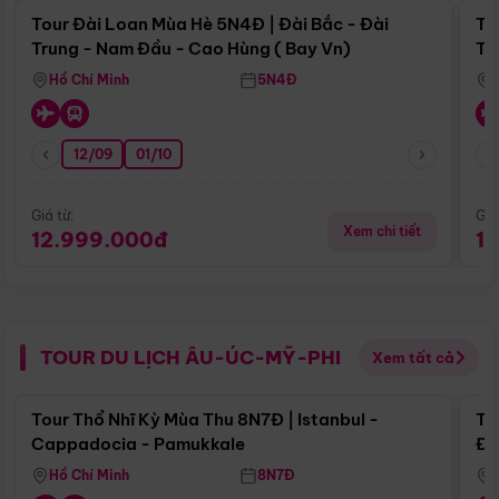
Tour Đài Loan Mùa Hè 5N4Đ | Đài Bắc - Đài
To
Trung - Nam Đầu - Cao Hùng ( Bay Vn)
Tr
Hồ Chí Minh
5N4Đ
12/09
01/10
Giá từ:
Giá
Xem chi tiết
12.999.000đ
1
TOUR DU LỊCH ÂU-ÚC-MỸ-PHI
Xem tất cả
Điểm nổi bật
Tour Thổ Nhĩ Kỳ Mùa Thu 8N7Đ | Istanbul -
To
Cappadocia - Pamukkale
Đế
Hồ Chí Minh
8N7Đ