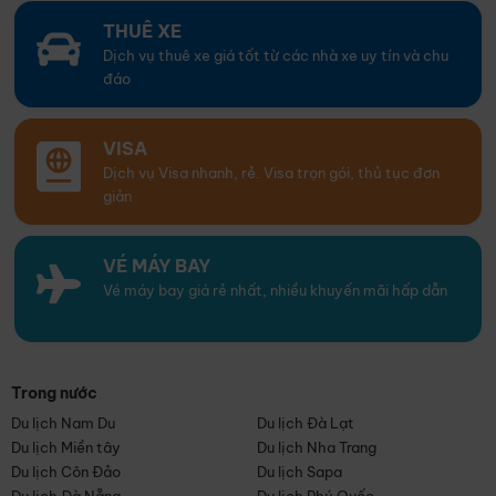
THUÊ XE
Dịch vụ thuê xe giá tốt từ các nhà xe uy tín và chu
đáo
VISA
Dịch vụ Visa nhanh, rẻ. Visa trọn gói, thủ tục đơn
giản
VÉ MÁY BAY
Vé máy bay giá rẻ nhất, nhiều khuyến mãi hấp dẫn
Trong nước
Du lịch Nam Du
Du lịch Đà Lạt
Du lịch Miền tây
Du lịch Nha Trang
Du lịch Côn Đảo
Du lịch Sapa