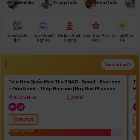
Nội địa
Trung Quốc
Hàn Quốc
N
Combo Du
Tour Doanh
Du lịch Hành
Tour Hoa Anh
Du lịch Mùa
D
lịch
Nghiệp
Hương
Đào
Hè
TOUR GIỜ CHÓT
Xem tất cả
Điểm nổi bật
Còn
16 ngày 09:44:57
Cò
Tour Hàn Quốc Mùa Thu 5N4Đ | Seoul - Everland
To
- Đảo Nami - Tháp Namsan (Bay Sun Phuquoc
Hò
Bay Sun Phuquoc Airways
Tặ
Airways)
Aq
Hồ Chí Minh
5N4Đ
26/08
‹
Còn 9/10 chỗ
Còn 9/10 chỗ
C
C