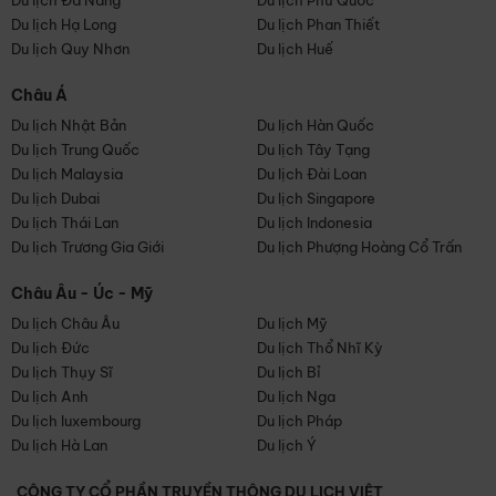
Du lịch Đà Nẵng
Du lịch Phú Quốc
Du lịch Hạ Long
Du lịch Phan Thiết
Du lịch Quy Nhơn
Du lịch Huế
Châu Á
Du lịch Nhật Bản
Du lịch Hàn Quốc
Du lịch Trung Quốc
Du lịch Tây Tạng
Du lịch Malaysia
Du lịch Đài Loan
Du lịch Dubai
Du lịch Singapore
Du lịch Thái Lan
Du lịch Indonesia
Du lịch Trương Gia Giới
Du lịch Phượng Hoàng Cổ Trấn
Châu Âu - Úc - Mỹ
Du lịch Châu Âu
Du lịch Mỹ
Du lịch Đức
Du lịch Thổ Nhĩ Kỳ
Du lịch Thụy Sĩ
Du lịch Bỉ
Du lịch Anh
Du lịch Nga
Du lịch luxembourg
Du lịch Pháp
Du lịch Hà Lan
Du lịch Ý
CÔNG TY CỔ PHẦN TRUYỀN THÔNG DU LỊCH VIỆT