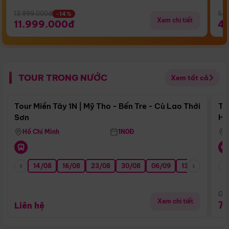
13.999.000đ
5.5
-14%
Xem chi tiết
11.999.000đ
4
TOUR TRONG NƯỚC
Xem tất cả
Điểm nổi bật
Tour Miền Tây 1N | Mỹ Tho - Bến Tre - Cù Lao Thới
To
Sơn
Hu
Hồ Chí Minh
1N0Đ
14/08
16/08
23/08
30/08
06/09
13/09
20/0
Giá
Xem chi tiết
7
Liên hệ