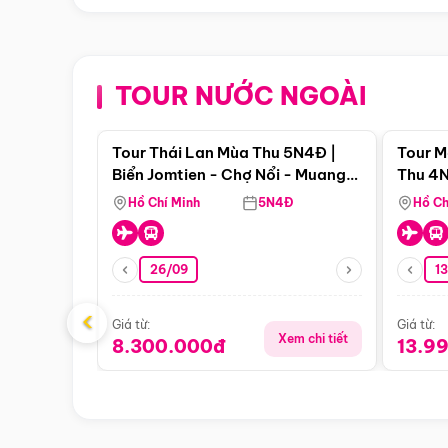
TOUR NƯỚC NGOÀI
Điểm nổi bật
Tour Thái Lan Mùa Thu 5N4Đ |
Tour M
Biển Jomtien - Chợ Nổi - Muang
Thu 4N
Boran - Suanthai (Bay Vietnam
Malacc
Hồ Chí Minh
5N4Đ
Hồ Ch
Airlines)
Singa
26/09
1
‹
Giá từ:
Giá từ:
Xem chi tiết
8.300.000đ
13.9