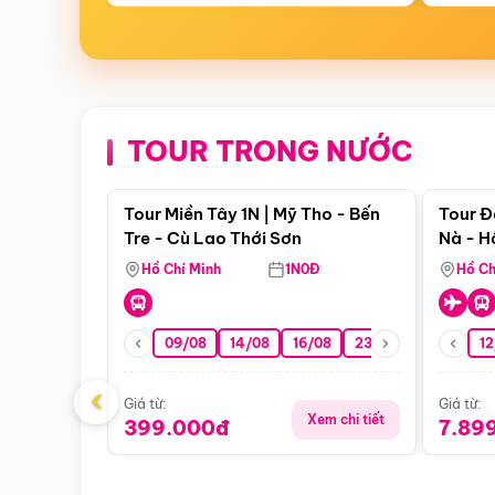
TOUR TRONG NƯỚC
Điểm nổi bật
Tour Miền Tây 1N | Mỹ Tho - Bến
Tour Đ
Tre - Cù Lao Thới Sơn
Nà - H
Nha
Hồ Chí Minh
1N0Đ
Hồ Ch
09/08
14/08
16/08
23/08
30/08
12
0
‹
Giá từ:
Giá từ:
Xem chi tiết
399.000đ
7.89