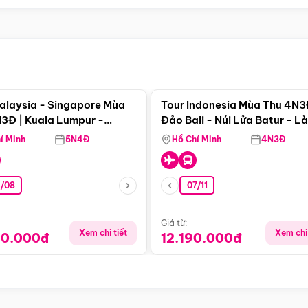
Điểm nổi bật
Điểm nổi
alaysia - Singapore Mùa
Tour Indonesia Mùa Thu 4N3
3Đ | Kuala Lumpur -
Đảo Bali - Núi Lửa Batur - L
a - Johor Baru -
Penglipuran
í Minh
5N4Đ
Hồ Chí Minh
4N3Đ
pore
3/08
07/11
Giá từ:
Xem chi tiết
Xem chi 
90.000đ
12.190.000đ