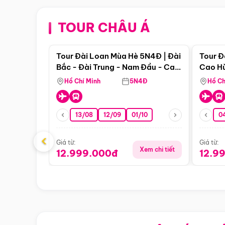
TOUR CHÂU Á
Điểm nổi bật
Tour Đài Loan Mùa Hè 5N4Đ | Đài
Tour Đ
Bắc - Đài Trung - Nam Đầu - Cao
Cao Hù
Hùng ( Bay Vn)
(Bay V
Hồ Chí Minh
5N4Đ
Hồ Ch
13/08
12/09
01/10
0
‹
Giá từ:
Giá từ:
Xem chi tiết
12.999.000đ
12.9