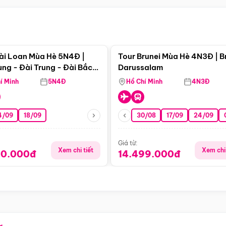
Điểm nổi bật
Điểm nổi
ài Loan Mùa Hè 5N4Đ |
Tour Brunei Mùa Hè 4N3Đ | B
ng - Đài Trung - Đài Bắc
Darussalam
j)
í Minh
5N4Đ
Hồ Chí Minh
4N3Đ
4/09
18/09
30/08
17/09
24/09
Giá từ:
Xem chi tiết
Xem chi 
90.000đ
14.499.000đ