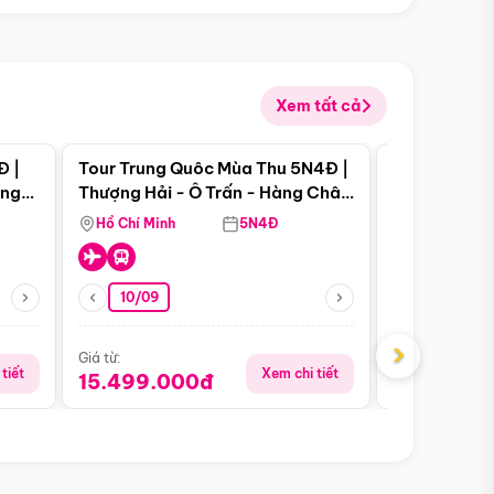
Xem tất cả
 bật
Điểm nổi bật
Đ |
Tour Trung Quôc Mùa Thu 5N4Đ |
Tour Trung
àng
Thượng Hải - Ô Trấn - Hàng Châu
| Thành Đô 
(Tour Không Shopping)
Viên Gấu Tr
Hồ Chí Minh
5N4Đ
Hồ Chí Minh
10/09
23/08
›
Giá từ:
Giá từ:
tiết
Xem chi tiết
15.499.000đ
16.999.0