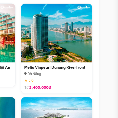
Hội An
Melia Vinpearl Danang Riverfront
Đà Nẵng
★ 5.0
Từ
2,400,000đ