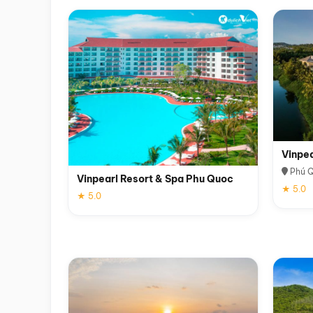
Vinpe
Phú 
Vinpearl Resort & Spa Phu Quoc
★ 5.0
★ 5.0