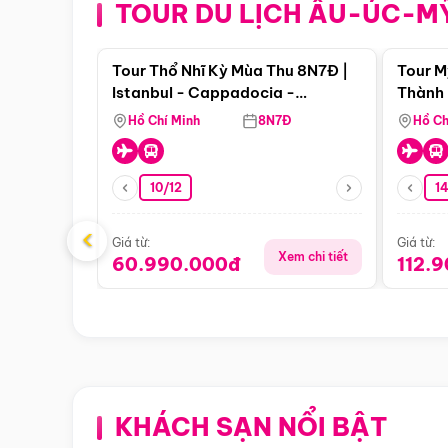
TOUR DU LỊCH ÂU-ÚC-M
Điểm nổi bật
Tour Thổ Nhĩ Kỳ Mùa Thu 8N7Đ |
Tour M
Istanbul - Cappadocia -
Thành 
Pamukkale
Thiên 
Hồ Chí Minh
8N7Đ
Hồ Ch
10/12
1
‹
Giá từ:
Giá từ:
Xem chi tiết
60.990.000đ
112.
KHÁCH SẠN NỔI BẬT