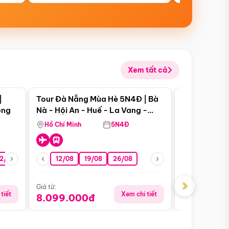
Xem tất cả
 bật
Điểm nổi bật
|
Tour Đà Nẵng Mùa Hè 5N4Đ | Bà
Tour Đà Nẵn
ong
Nà - Hội An - Huế - La Vang -
Nà - Hội An
Động Thiên Đường
Nha
Hồ Chí Minh
5N4Đ
Hồ Chí Minh
2/08
26/08
05/09
12/08
19/08
09/09
26/08
12/09
13/08
›
Giá từ:
Giá từ:
tiết
Xem chi tiết
8.099.000đ
6.899.00