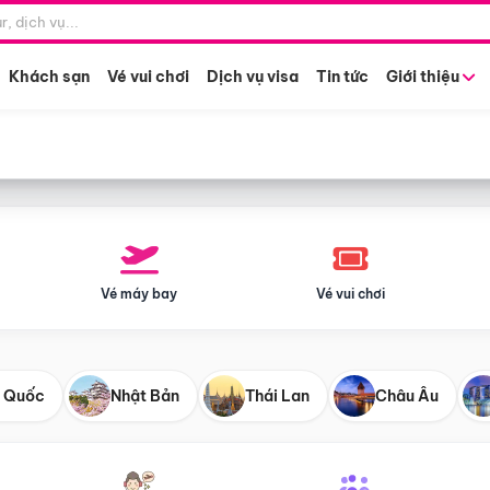
Điểm khởi hành
Tháng khở
Hồ Chí Minh
Bất kỳ 
Khách sạn
Vé vui chơi
Dịch vụ visa
Tin tức
Giới thiệu
Vé máy bay
Vé vui chơi
 Quốc
Nhật Bản
Thái Lan
Châu Âu