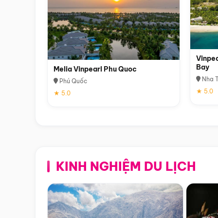
Vinpea
Bay
Melia Vinpearl Phu Quoc
Nha T
Phú Quốc
★ 5.0
★ 5.0
KINH NGHIỆM DU LỊCH