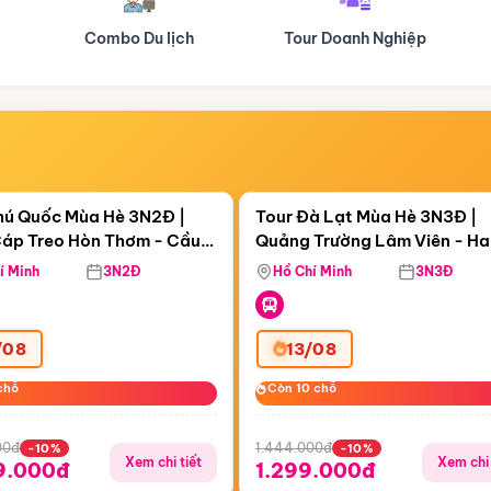
Tour Doanh Nghiệp
Du lịch Hành Hương
Điểm nổi bật
Điểm nổi
ngày 19:13:44
Còn
05 ngày 19:13:44
hú Quốc Mùa Hè 3N2Đ |
Tour Đà Lạt Mùa Hè 3N3Đ |
áp Treo Hòn Thơm - Cầu
Quảng Trường Lâm Viên - H
áp Treo Hòn Thơm
Công Viên Nước Aquatopia
Hill - Puppy Farm
í Minh
3N2Đ
Hồ Chí Minh
3N3Đ
/08
13/08
chỗ
chỗ
Còn 10 chỗ
Còn 10 chỗ
00đ
1.444.000đ
-10%
-10%
Xem chi tiết
Xem chi 
9.000đ
1.299.000đ