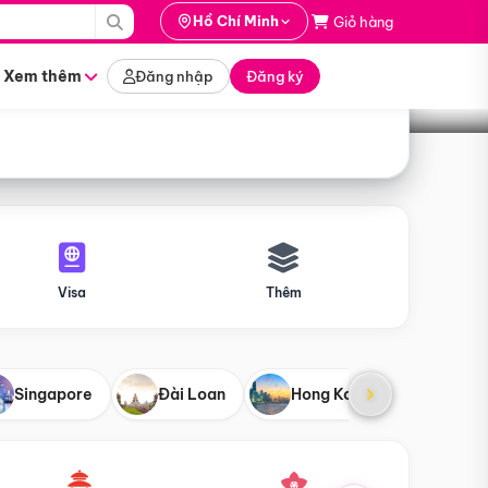
i hành
Hồ Chí Minh
Giỏ hàng
Tìm tour
tháng nào
Xem thêm
Đăng nhập
Đăng ký
Visa
Thêm
Singapore
Đài Loan
Hong Kong
Mỹ