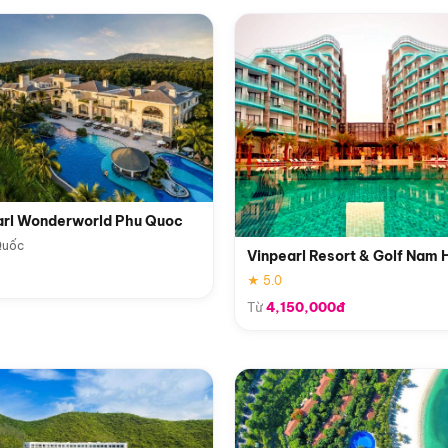
arl Wonderworld Phu Quoc
Quốc
Vinpearl Resort & Golf Nam 
★ 5.0
Từ
4,150,000đ