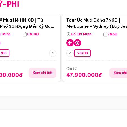
Ỹ-PHI
Điểm nổi bật
Điểm nổi
ỹ Mùa Hè 11N10Đ | Từ
Tour Úc Mùa Đông 7N6Đ |
Phố Sôi Động Đến Kỳ Quan
Melbourne - Sydney (Bay Je
Nhiên Mỹ
Airways)
í Minh
11N10Đ
Hồ Chí Minh
7N6Đ
4/08
28/08
Giá từ:
Xem chi tiết
Xem chi 
900.000đ
47.990.000đ