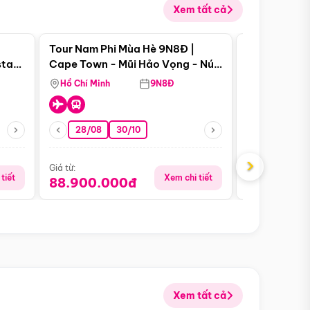
Xem tất cả
 bật
Điểm nổi bật
Tour Nam Phi Mùa Hè 9N8Đ |
Tour Mỹ Mùa
star
Cape Town - Mũi Hảo Vọng - Núi
Hoa Kỳ - Me
Bàn - Johannesburg - Pretoria -
Hồ Chí Minh
9N8Đ
Hồ Chí Minh
Safari - Lodge
28/08
30/10
29/08
›
Giá từ:
Giá từ:
tiết
Xem chi tiết
88.900.000đ
59.900.
Xem tất cả