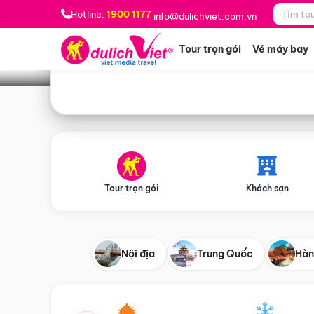
Bạn muốn đi đâu?
*
Hotline:
1900 1177
info@dulichviet.com.vn
Tour trọn gói
Vé máy bay
Tour trọn gói
Khách sạn
Nội địa
Trung Quốc
Hàn