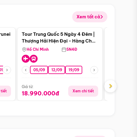
Xem tất cả
 bật
Điểm nổi bật
runei
Tour Trung Quốc 5 Ngày 4 Đêm |
Tour Trung 
Tour Hè
Thượng Hải Hiện Đại - Hàng Châu
Ân Thi - Trư
Nên Thơ - Ô Trấn Cổ Kính
Hồ Chí Minh
5N4Đ
Hồ Chí Minh
01/10
15/10
29/10
05/09
12/09
19/09
16/08
›
Giá từ:
Giá từ:
tiết
Xem chi tiết
18.990.000đ
16.990.0