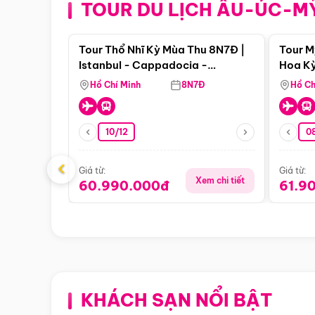
TOUR DU LỊCH ÂU-ÚC-M
Điểm nổi bật
Tour Thổ Nhĩ Kỳ Mùa Thu 8N7Đ |
Tour M
Istanbul - Cappadocia -
Hoa Kỳ
Pamukkale
Hồ Chí Minh
8N7Đ
Hồ Ch
10/12
0
‹
Giá từ:
Giá từ:
Xem chi tiết
60.990.000đ
61.9
KHÁCH SẠN NỔI BẬT