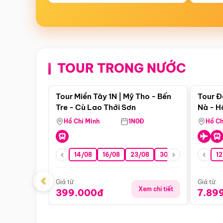
TOUR TRONG NƯỚC
Điểm nổi bật
Tour Miền Tây 1N | Mỹ Tho - Bến
Tour Đ
Tre - Cù Lao Thới Sơn
Nà - H
Nha
Hồ Chí Minh
1N0Đ
Hồ Ch
14/08
16/08
23/08
30/08
06/09
12
1
‹
Giá từ:
Giá từ:
Xem chi tiết
399.000đ
7.89