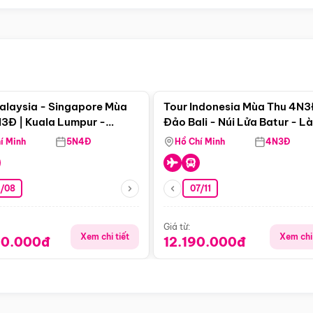
Điểm nổi bật
Điểm nổi
alaysia - Singapore Mùa
Tour Indonesia Mùa Thu 4N3
3Đ | Kuala Lumpur -
Đảo Bali - Núi Lửa Batur - L
a - Johor Baru -
Penglipuran
í Minh
5N4Đ
Hồ Chí Minh
4N3Đ
pore
3/08
07/11
Giá từ:
Xem chi tiết
Xem chi 
90.000đ
12.190.000đ