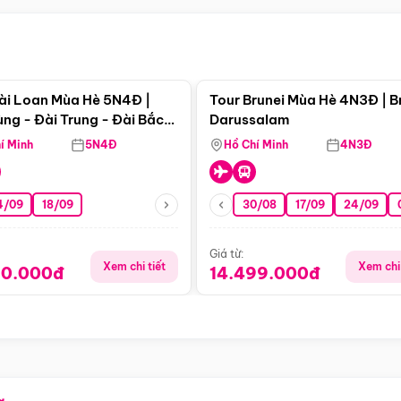
Điểm nổi bật
Điểm nổi
ài Loan Mùa Hè 5N4Đ |
Tour Brunei Mùa Hè 4N3Đ | B
ng - Đài Trung - Đài Bắc
Darussalam
j)
í Minh
5N4Đ
Hồ Chí Minh
4N3Đ
4/09
18/09
30/08
17/09
24/09
Giá từ:
Xem chi tiết
Xem chi 
90.000đ
14.499.000đ