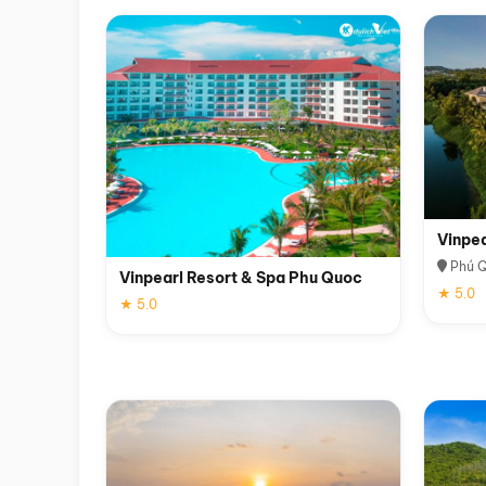
Vinpe
Phú 
Vinpearl Resort & Spa Phu Quoc
★ 5.0
★ 5.0