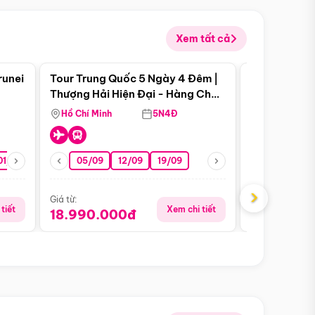
Xem tất cả
 bật
Điểm nổi bật
runei
Tour Trung Quốc 5 Ngày 4 Đêm |
Tour Trung 
Tour Hè
Thượng Hải Hiện Đại - Hàng Châu
Ân Thi - Trư
Nên Thơ - Ô Trấn Cổ Kính
Hồ Chí Minh
5N4Đ
Hồ Chí Minh
01/10
15/10
29/10
05/09
12/09
19/09
07/08
›
Giá từ:
Giá từ:
tiết
Xem chi tiết
18.990.000đ
16.990.0