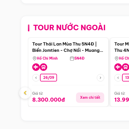
TOUR NƯỚC NGOÀI
Điểm nổi bật
Tour Thái Lan Mùa Thu 5N4Đ |
Tour M
Biển Jomtien - Chợ Nổi - Muang
Thu 4N
Boran - Suanthai
Malacc
Hồ Chí Minh
5N4Đ
Hồ Ch
Singa
26/09
1
‹
Giá từ:
Giá từ:
Xem chi tiết
8.300.000đ
13.9