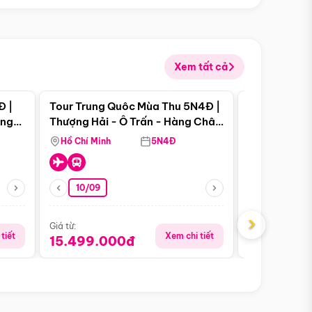
Xem tất cả
 bật
Điểm nổi bật
Đ |
Tour Trung Quôc Mùa Thu 5N4Đ |
Tour Trung
àng
Thượng Hải - Ô Trấn - Hàng Châu
| Thành Đô 
(Tour Không Shopping)
Viên Gấu Tr
Hồ Chí Minh
5N4Đ
Hồ Chí Minh
10/09
23/08
›
Giá từ:
Giá từ:
tiết
Xem chi tiết
15.499.000đ
16.999.0