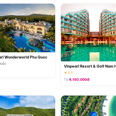
arl Wonderworld Phu Quoc
Quốc
Vinpearl Resort & Golf Nam 
★ 5.0
Từ
4,150,000đ