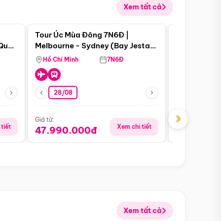
Xem tất cả
 bật
Điểm nổi bật
Tour Úc Mùa Đông 7N6Đ |
Tour Nam Ph
 Quan
Melbourne - Sydney (Bay Jestar
Cape Town -
Airways)
Bàn - Johan
Hồ Chí Minh
7N6Đ
Hồ Chí Minh
Safari - Lo
28/08
28/08
›
Giá từ:
Giá từ:
tiết
Xem chi tiết
47.990.000đ
88.900.0
Xem tất cả