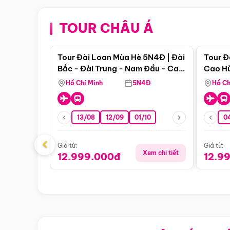
TOUR CHÂU Á
Điểm nổi bật
Tour Đài Loan Mùa Hè 5N4Đ | Đài
Tour Đ
Bắc - Đài Trung - Nam Đầu - Cao
Cao Hù
Hùng ( Bay Vn)
(Bay V
Hồ Chí Minh
5N4Đ
Hồ Ch
13/08
12/09
01/10
0
‹
Giá từ:
Giá từ:
Xem chi tiết
12.999.000đ
12.9