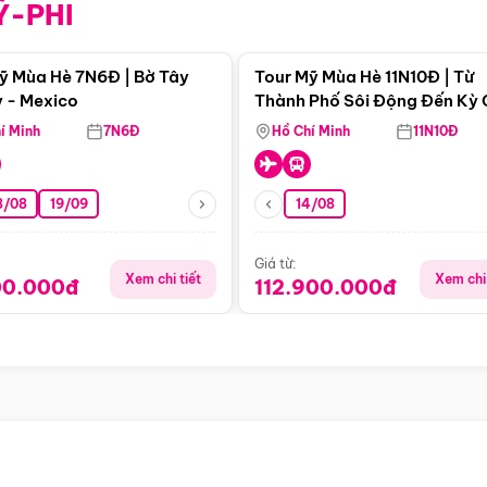
Ỹ-PHI
Điểm nổi bật
Điểm nổi
ỹ Mùa Hè 7N6Đ | Bờ Tây
Tour Mỹ Mùa Hè 11N10Đ | Từ
 - Mexico
Thành Phố Sôi Động Đến Kỳ
Thiên Nhiên Mỹ
í Minh
7N6Đ
Hồ Chí Minh
11N10Đ
8/08
19/09
14/08
Giá từ:
Xem chi tiết
Xem chi 
00.000đ
112.900.000đ