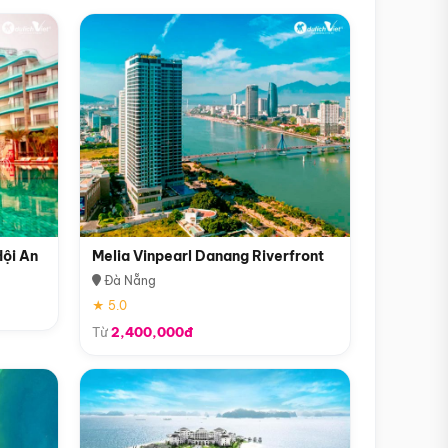
Hội An
Melia Vinpearl Danang Riverfront
Đà Nẵng
★ 5.0
Từ
2,400,000đ