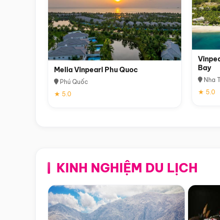
Vinpea
Bay
Melia Vinpearl Phu Quoc
Nha T
Phú Quốc
★ 5.0
★ 5.0
KINH NGHIỆM DU LỊCH