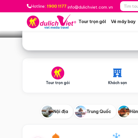
Bạn muốn đi đâu?
*
Hotline:
1900 1177
info@dulichviet.com.vn
Tour trọn gói
Vé máy bay
Tour trọn gói
Khách sạn
Nội địa
Trung Quốc
Hàn