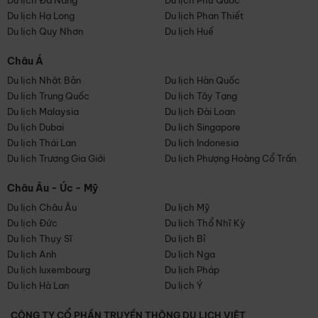
Du lịch Đà Nẵng
Du lịch Phú Quốc
Du lịch Hạ Long
Du lịch Phan Thiết
Du lịch Quy Nhơn
Du lịch Huế
Châu Á
Du lịch Nhật Bản
Du lịch Hàn Quốc
Du lịch Trung Quốc
Du lịch Tây Tạng
Du lịch Malaysia
Du lịch Đài Loan
Du lịch Dubai
Du lịch Singapore
Du lịch Thái Lan
Du lịch Indonesia
Du lịch Trương Gia Giới
Du lịch Phượng Hoàng Cổ Trấn
Châu Âu - Úc - Mỹ
Du lịch Châu Âu
Du lịch Mỹ
Du lịch Đức
Du lịch Thổ Nhĩ Kỳ
Du lịch Thụy Sĩ
Du lịch Bỉ
Du lịch Anh
Du lịch Nga
Du lịch luxembourg
Du lịch Pháp
Du lịch Hà Lan
Du lịch Ý
CÔNG TY CỔ PHẦN TRUYỀN THÔNG DU LỊCH VIỆT