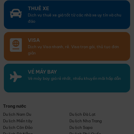
THUÊ XE
Dịch vụ thuê xe giá tốt từ các nhà xe uy tín và chu
đáo
VISA
Dịch vụ Visa nhanh, rẻ. Visa trọn gói, thủ tục đơn
giản
VÉ MÁY BAY
Vé máy bay giá rẻ nhất, nhiều khuyến mãi hấp dẫn
Trong nước
Du lịch Nam Du
Du lịch Đà Lạt
Du lịch Miền tây
Du lịch Nha Trang
Du lịch Côn Đảo
Du lịch Sapa