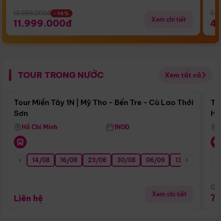
13.999.000đ
5.5
-14%
Xem chi tiết
11.999.000đ
4
TOUR TRONG NƯỚC
Xem tất cả
Điểm nổi bật
Tour Miền Tây 1N | Mỹ Tho - Bến Tre - Cù Lao Thới
To
Sơn
Hu
Hồ Chí Minh
1N0Đ
14/08
16/08
23/08
30/08
06/09
13/09
20/0
Giá
Xem chi tiết
7
Liên hệ