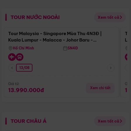
TOUR NƯỚC NGOÀI
Xem tất cả
Điểm nổi bật
Tour Malaysia - Singapore Mùa Thu 4N3Đ |
To
Kuala Lumpur - Malacca - Johor Baru -
Lử
Singapore
Hồ Chí Minh
5N4Đ
13/08
Giá từ:
Giá
Xem chi tiết
13.990.000đ
1
TOUR CHÂU Á
Xem tất cả
Điểm nổi bật