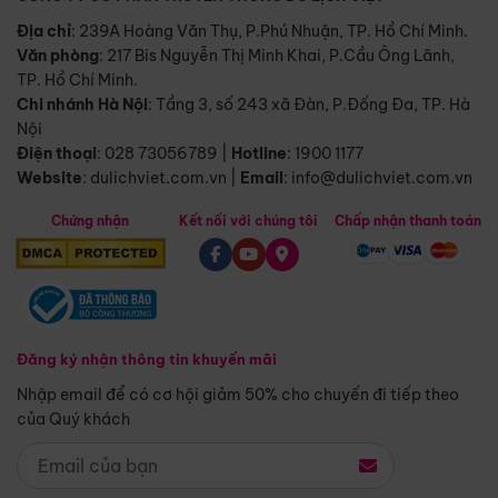
Địa chỉ
: 239A Hoàng Văn Thụ, P.Phú Nhuận, TP. Hồ Chí Minh.
Văn phòng
:
217 Bis Nguyễn Thị Minh Khai, P.Cầu Ông Lãnh,
TP. Hồ Chí Minh.
Chi nhánh Hà Nội
:
Tầng 3, số 243 xã Đàn, P.Đống Đa, TP. Hà
Nội
Điện thoại
:
028 73056789
|
Hotline
:
1900 1177
Website
:
dulichviet.com.vn
|
Email
:
info@dulichviet.com.vn
Chứng nhận
Kết nối với chúng tôi
Chấp nhận thanh toán
Đăng ký nhận thông tin khuyến mãi
Nhập email để có cơ hội giảm 50% cho chuyến đi tiếp theo
của Quý khách