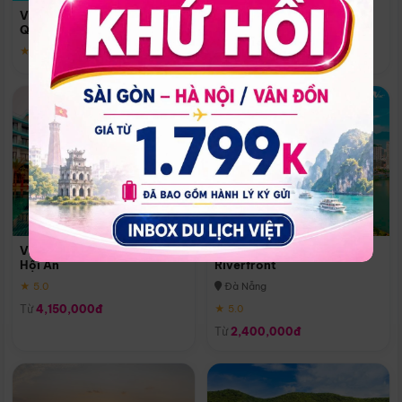
Quoc
Vinpearl Resort & Spa Phu
Phú Quốc
Quoc
★ 5.0
★ 5.0
Vinpearl Resort & Golf Nam
Melia Vinpearl Danang
Hội An
Riverfront
★ 5.0
Đà Nẵng
Từ
4,150,000đ
★ 5.0
Từ
2,400,000đ