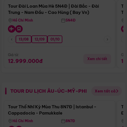
Tour Đài Loan Mùa Hè 5N4Đ | Đài Bắc - Đài
To
Trung - Nam Đầu - Cao Hùng ( Bay Vn)
Tr
Hồ Chí Minh
5N4Đ
13/08
12/09
01/10
Giá từ:
Giá
Xem chi tiết
12.999.000đ
1
TOUR DU LỊCH ÂU-ÚC-MỸ-PHI
Xem tất cả
Điểm nổi bật
Tour Thổ Nhĩ Kỳ Mùa Thu 8N7Đ | Istanbul -
To
Cappadocia - Pamukkale
Đế
Hồ Chí Minh
8N7Đ