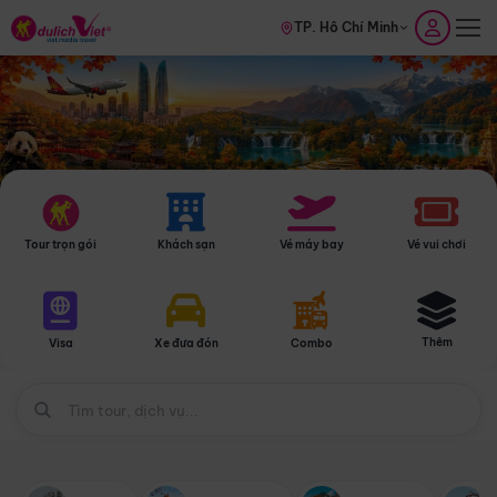
TP. Hồ Chí Minh
Tour trọn gói
Khách sạn
Vé máy bay
Vé vui chơi
Thêm
Visa
Xe đưa đón
Combo