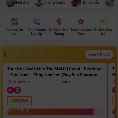
Nội địa
Trung Quốc
Hàn Quốc
N
Combo Du
Tour Doanh
Du lịch Hành
Tour Hoa Anh
Du lịch Mùa
D
lịch
Nghiệp
Hương
Đào
Hè
TOUR GIỜ CHÓT
Xem tất cả
Điểm nổi bật
Còn
17 ngày 11:10:46
Cò
Tour Hàn Quốc Mùa Thu 5N4Đ | Seoul - Everland
To
- Đảo Nami - Tháp Namsan (Bay Sun Phuquoc
Hò
Bay Sun Phuquoc Airways
Tặ
Airways)
Aq
Hồ Chí Minh
5N4Đ
26/08
‹
Còn 9/10 chỗ
Còn 9/10 chỗ
C
C