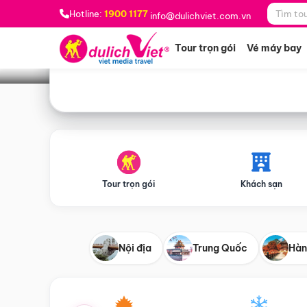
Bạn muốn đi đâu?
*
Hotline:
1900 1177
info@dulichviet.com.vn
Tour trọn gói
Vé máy bay
Tour trọn gói
Khách sạn
Nội địa
Trung Quốc
Hàn