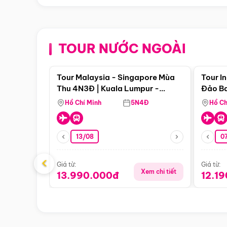
TOUR NƯỚC NGOÀI
Điểm nổi bật
Tour Malaysia - Singapore Mùa
Tour I
Thu 4N3Đ | Kuala Lumpur -
Đảo Ba
Malacca - Johor Baru -
Pengli
Hồ Chí Minh
5N4Đ
Hồ Ch
Singapore
13/08
07
‹
Giá từ:
Giá từ:
Xem chi tiết
13.990.000đ
12.1