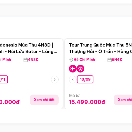
Điểm nổi bật
Điểm nổi
ndonesia Mùa Thu 4N3Đ |
Tour Trung Quôc Mùa Thu 5N
li - Núi Lửa Batur - Làng
Thượng Hải - Ô Trấn - Hàng
puran
(Tour Không Shopping)
í Minh
4N3Đ
Hồ Chí Minh
5N4Đ
/11
10/09
Giá từ:
Xem chi tiết
Xem chi 
90.000đ
15.499.000đ