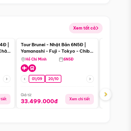
Xem tất cả
 bật
Điểm nổi bật
4Đ |
Tour Brunei - Nhật Bản 6N5Đ |
Tour Campu
 Châu
Yamanashi - Fuji - Tokyo - Chiba
Siem Reap -
- Freeday
Hồ Chí Minh
6N5Đ
Hồ Chí Minh
01/09
20/10
13/08
›
Giá từ:
Giá từ:
tiết
Xem chi tiết
33.499.000đ
5.650.00