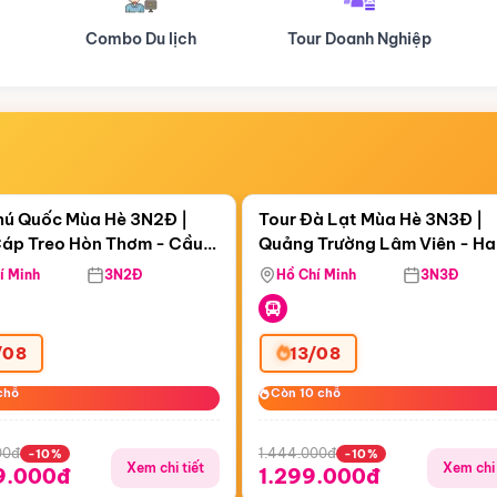
Tour Doanh Nghiệp
Du lịch Hành Hương
Điểm nổi bật
Điểm nổi
ngày 02:04:55
Còn
05 ngày 02:04:55
hú Quốc Mùa Hè 3N2Đ |
Tour Đà Lạt Mùa Hè 3N3Đ |
áp Treo Hòn Thơm - Cầu
Quảng Trường Lâm Viên - H
áp Treo Hòn Thơm
Công Viên Nước Aquatopia
Hill - Puppy Farm
í Minh
3N2Đ
Hồ Chí Minh
3N3Đ
/08
13/08
chỗ
chỗ
Còn 10 chỗ
Còn 10 chỗ
00đ
1.444.000đ
-10%
-10%
Xem chi tiết
Xem chi 
9.000đ
1.299.000đ