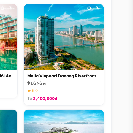
Hội An
Melia Vinpearl Danang Riverfront
Đà Nẵng
★ 5.0
Từ
2,400,000đ