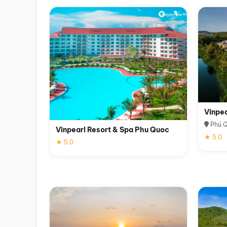
Vinpe
Phú 
Vinpearl Resort & Spa Phu Quoc
★ 5.0
★ 5.0