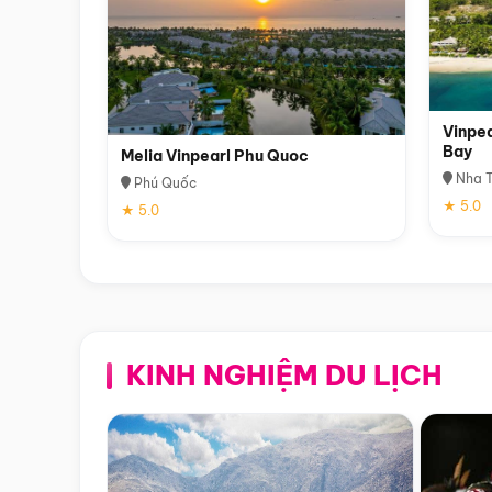
Vinpea
Bay
Melia Vinpearl Phu Quoc
Nha T
Phú Quốc
★ 5.0
★ 5.0
KINH NGHIỆM DU LỊCH