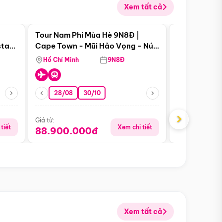
Xem tất cả
 bật
Điểm nổi bật
Tour Nam Phi Mùa Hè 9N8Đ |
Tour Mỹ Mùa
star
Cape Town - Mũi Hảo Vọng - Núi
Hoa Kỳ - Me
Bàn - Johannesburg - Pretoria -
Hồ Chí Minh
9N8Đ
Hồ Chí Minh
Safari - Lodge
28/08
30/10
29/08
›
Giá từ:
Giá từ:
tiết
Xem chi tiết
88.900.000đ
59.900.
Xem tất cả