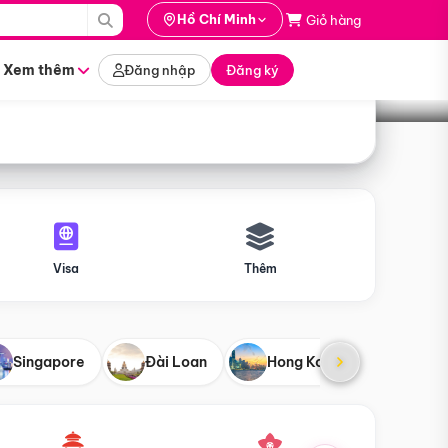
i hành
Hồ Chí Minh
Giỏ hàng
Tìm tour
tháng nào
Xem thêm
Đăng nhập
Đăng ký
Visa
Thêm
Singapore
Đài Loan
Hong Kong
Mỹ