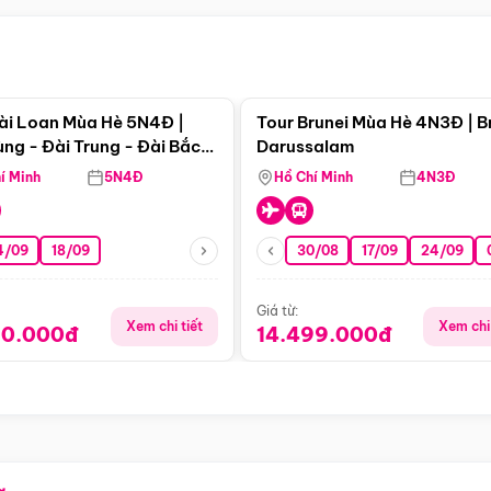
Điểm nổi bật
Điểm nổi
ài Loan Mùa Hè 5N4Đ |
Tour Brunei Mùa Hè 4N3Đ | B
ng - Đài Trung - Đài Bắc
Darussalam
j)
í Minh
5N4Đ
Hồ Chí Minh
4N3Đ
4/09
18/09
30/08
17/09
24/09
Giá từ:
Xem chi tiết
Xem chi 
90.000đ
14.499.000đ