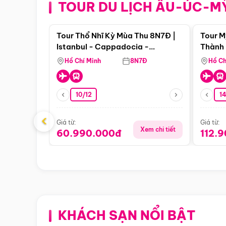
TOUR DU LỊCH ÂU-ÚC-M
Điểm nổi bật
Tour Thổ Nhĩ Kỳ Mùa Thu 8N7Đ |
Tour M
Istanbul - Cappadocia -
Thành 
Pamukkale
Thiên 
Hồ Chí Minh
8N7Đ
Hồ Ch
10/12
1
‹
Giá từ:
Giá từ:
Xem chi tiết
60.990.000đ
112.
KHÁCH SẠN NỔI BẬT