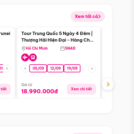
Xem tất cả
 bật
Điểm nổi bật
runei
Tour Trung Quốc 5 Ngày 4 Đêm |
Tour Trung 
Tour Hè
Thượng Hải Hiện Đại - Hàng Châu
Ân Thi - Trư
Nên Thơ - Ô Trấn Cổ Kính
Hồ Chí Minh
5N4Đ
Hồ Chí Minh
01/10
15/10
29/10
05/09
12/09
19/09
16/08
›
Giá từ:
Giá từ:
tiết
Xem chi tiết
18.990.000đ
16.990.0