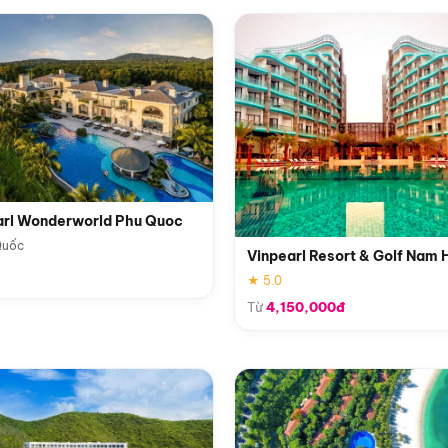
arl Wonderworld Phu Quoc
Quốc
Vinpearl Resort & Golf Nam 
★ 5.0
Từ
4,150,000đ