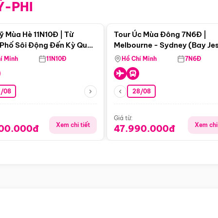
Ỹ-PHI
Điểm nổi bật
Điểm nổi
ỹ Mùa Hè 11N10Đ | Từ
Tour Úc Mùa Đông 7N6Đ |
Phố Sôi Động Đến Kỳ Quan
Melbourne - Sydney (Bay Je
Nhiên Mỹ
Airways)
í Minh
11N10Đ
Hồ Chí Minh
7N6Đ
4/08
28/08
Giá từ:
Xem chi tiết
Xem chi 
900.000đ
47.990.000đ