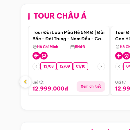
TOUR CHÂU Á
Điểm nổi bật
Tour Đài Loan Mùa Hè 5N4Đ | Đài
Tour Đ
Bắc - Đài Trung - Nam Đầu - Cao
Cao Hù
Hùng ( Bay Vn)
(Bay V
Hồ Chí Minh
5N4Đ
Hồ Ch
13/08
12/09
01/10
0
‹
Giá từ:
Giá từ:
Xem chi tiết
12.999.000đ
12.9