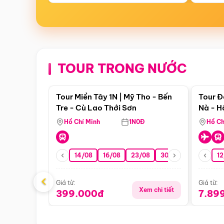
TOUR TRONG NƯỚC
Điểm nổi bật
Tour Miền Tây 1N | Mỹ Tho - Bến
Tour Đ
Tre - Cù Lao Thới Sơn
Nà - H
Nha
Hồ Chí Minh
1N0Đ
Hồ Ch
14/08
16/08
23/08
30/08
06/09
12
1
‹
Giá từ:
Giá từ:
Xem chi tiết
399.000đ
7.89