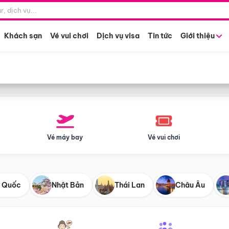
Điểm khởi hành
Tháng khở
Hồ Chí Minh
Bất kỳ 
Khách sạn
Vé vui chơi
Dịch vụ visa
Tin tức
Giới thiệu
Vé máy bay
Vé vui chơi
 Quốc
Nhật Bản
Thái Lan
Châu Âu