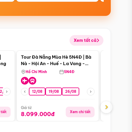
Xem tất cả
 bật
Điểm nổi bật
|
Tour Đà Nẵng Mùa Hè 5N4Đ | Bà
Tour Đà Nẵn
ong
Nà - Hội An - Huế - La Vang -
Nà - Hội An
Động Thiên Đường
Nha
Hồ Chí Minh
5N4Đ
Hồ Chí Minh
2/08
26/08
05/09
12/08
19/08
09/09
26/08
12/09
13/08
›
Giá từ:
Giá từ:
tiết
Xem chi tiết
8.099.000đ
6.899.00