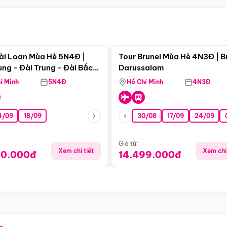
Điểm nổi bật
Điểm nổi
ài Loan Mùa Hè 5N4Đ |
Tour Brunei Mùa Hè 4N3Đ | B
ng - Đài Trung - Đài Bắc
Darussalam
j)
í Minh
5N4Đ
Hồ Chí Minh
4N3Đ
4/09
18/09
30/08
17/09
24/09
Giá từ:
Xem chi tiết
Xem chi 
90.000đ
14.499.000đ