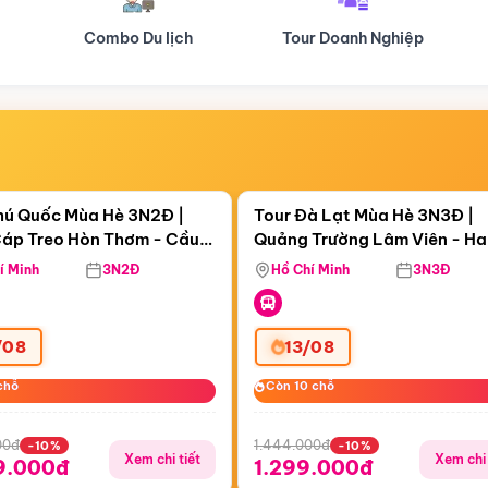
Tour Doanh Nghiệp
Du lịch Hành Hương
Điểm nổi bật
Điểm nổi
ngày 12:39:29
Còn
05 ngày 12:39:29
hú Quốc Mùa Hè 3N2Đ |
Tour Đà Lạt Mùa Hè 3N3Đ |
áp Treo Hòn Thơm - Cầu
Quảng Trường Lâm Viên - H
áp Treo Hòn Thơm
Công Viên Nước Aquatopia
Hill - Puppy Farm
í Minh
3N2Đ
Hồ Chí Minh
3N3Đ
/08
13/08
chỗ
chỗ
Còn 10 chỗ
Còn 10 chỗ
00đ
1.444.000đ
-10%
-10%
Xem chi tiết
Xem chi 
9.000đ
1.299.000đ