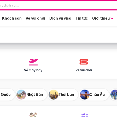
Điểm khởi hành
Tháng khở
Hồ Chí Minh
Bất kỳ 
Khách sạn
Vé vui chơi
Dịch vụ visa
Tin tức
Giới thiệu
Vé máy bay
Vé vui chơi
 Quốc
Nhật Bản
Thái Lan
Châu Âu