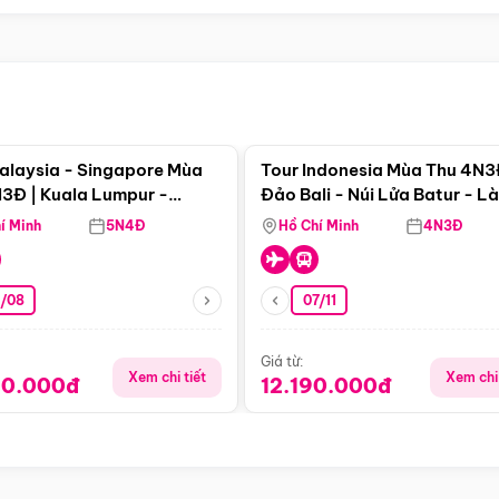
Điểm nổi bật
Điểm nổi
alaysia - Singapore Mùa
Tour Indonesia Mùa Thu 4N3
3Đ | Kuala Lumpur -
Đảo Bali - Núi Lửa Batur - L
a - Johor Baru -
Penglipuran
í Minh
5N4Đ
Hồ Chí Minh
4N3Đ
pore
3/08
07/11
Giá từ:
Xem chi tiết
Xem chi 
90.000đ
12.190.000đ