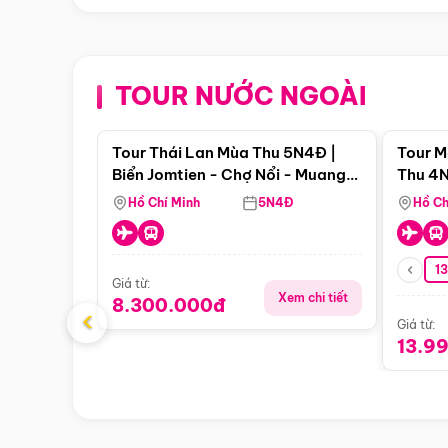
TOUR NƯỚC NGOÀI
Điểm nổi bật
Tour Thái Lan Mùa Thu 5N4Đ |
Tour M
Biển Jomtien - Chợ Nổi - Muang
Thu 4N
Boran - Suanthai (Bay Vietnam
Malacc
Hồ Chí Minh
5N4Đ
Hồ Ch
Airlines)
Singa
1
Giá từ:
Xem chi tiết
8.300.000đ
‹
Giá từ:
13.9