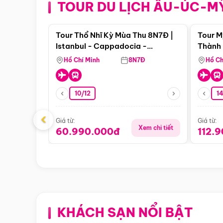
TOUR DU LỊCH ÂU-ÚC-M
Điểm nổi bật
Tour Thổ Nhĩ Kỳ Mùa Thu 8N7Đ |
Tour M
Istanbul - Cappadocia -
Thành 
Pamukkale
Thiên 
Hồ Chí Minh
8N7Đ
Hồ Ch
10/12
1
‹
Giá từ:
Giá từ:
Xem chi tiết
60.990.000đ
112.
KHÁCH SẠN NỔI BẬT