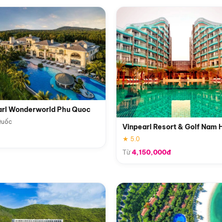
arl Wonderworld Phu Quoc
Quốc
Vinpearl Resort & Golf Nam 
★ 5.0
Từ
4,150,000đ