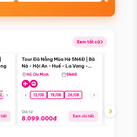
Xem tất cả
 bật
Điểm nổi bật
|
Tour Đà Nẵng Mùa Hè 5N4Đ | Bà
Tour Đà Nẵn
ong
Nà - Hội An - Huế - La Vang -
Nà - Hội An
Động Thiên Đường
Nha
Hồ Chí Minh
5N4Đ
Hồ Chí Minh
2/08
26/08
05/09
12/08
19/08
09/09
26/08
12/09
13/08
›
Giá từ:
Giá từ:
tiết
Xem chi tiết
8.099.000đ
6.899.00