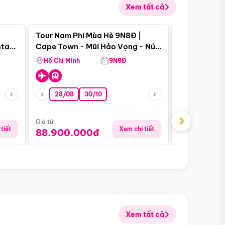
Xem tất cả
 bật
Điểm nổi bật
Tour Nam Phi Mùa Hè 9N8Đ |
Tour Mỹ Mùa
star
Cape Town - Mũi Hảo Vọng - Núi
Hoa Kỳ - Me
Bàn - Johannesburg - Pretoria -
Hồ Chí Minh
9N8Đ
Hồ Chí Minh
Safari - Lodge
28/08
30/10
29/08
›
Giá từ:
Giá từ:
tiết
Xem chi tiết
88.900.000đ
59.900.
Xem tất cả