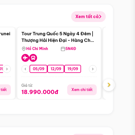
Xem tất cả
 bật
Điểm nổi bật
runei
Tour Trung Quốc 5 Ngày 4 Đêm |
Tour Trung 
Tour Hè
Thượng Hải Hiện Đại - Hàng Châu
Ân Thi - Trư
Nên Thơ - Ô Trấn Cổ Kính
Hồ Chí Minh
5N4Đ
Hồ Chí Minh
01/10
15/10
29/10
05/09
12/09
19/09
16/08
›
Giá từ:
Giá từ:
tiết
Xem chi tiết
18.990.000đ
16.990.0