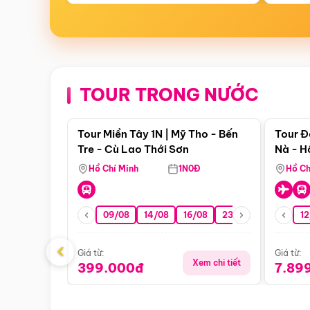
TOUR TRONG NƯỚC
Điểm nổi bật
Tour Miền Tây 1N | Mỹ Tho - Bến
Tour Đ
Tre - Cù Lao Thới Sơn
Nà - H
Nha
Hồ Chí Minh
1N0Đ
Hồ Ch
09/08
14/08
16/08
23/08
30/08
12
0
‹
Giá từ:
Giá từ:
Xem chi tiết
399.000đ
7.89