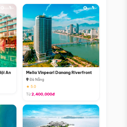
Hội An
Melia Vinpearl Danang Riverfront
Đà Nẵng
★ 5.0
Từ
2,400,000đ