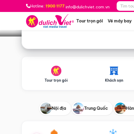
Bạn muốn đi đâu?
*
Hotline:
1900 1177
info@dulichviet.com.vn
Tour trọn gói
Vé máy bay
Tour trọn gói
Khách sạn
Nội địa
Trung Quốc
Hàn