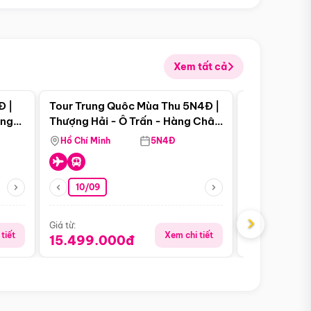
Xem tất cả
 bật
Điểm nổi bật
Đ |
Tour Trung Quôc Mùa Thu 5N4Đ |
Tour Trung
àng
Thượng Hải - Ô Trấn - Hàng Châu
| Thành Đô 
(Tour Không Shopping)
Viên Gấu Tr
Hồ Chí Minh
5N4Đ
Hồ Chí Minh
10/09
21/08
›
Giá từ:
Giá từ:
tiết
Xem chi tiết
15.499.000đ
16.999.0