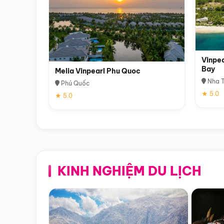
Vinpea
Bay
Melia Vinpearl Phu Quoc
Nha T
Phú Quốc
★ 5.0
★ 5.0
KINH NGHIỆM DU LỊCH