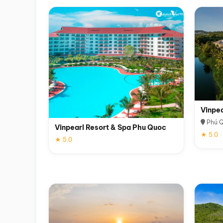
Vinpe
Phú 
Vinpearl Resort & Spa Phu Quoc
★ 5.0
★ 5.0