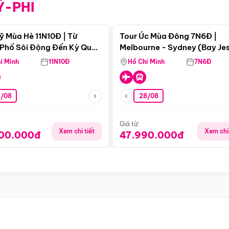
Ỹ-PHI
Điểm nổi bật
Điểm nổi
ỹ Mùa Hè 11N10Đ | Từ
Tour Úc Mùa Đông 7N6Đ |
Phố Sôi Động Đến Kỳ Quan
Melbourne - Sydney (Bay Je
Nhiên Mỹ
Airways)
í Minh
11N10Đ
Hồ Chí Minh
7N6Đ
4/08
28/08
Giá từ:
Xem chi tiết
Xem chi 
900.000đ
47.990.000đ