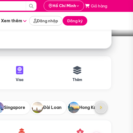
i hành
Hồ Chí Minh
Giỏ hàng
Tìm tour
tháng nào
Xem thêm
Đăng nhập
Đăng ký
Visa
Thêm
Singapore
Đài Loan
Hong Kong
Mỹ