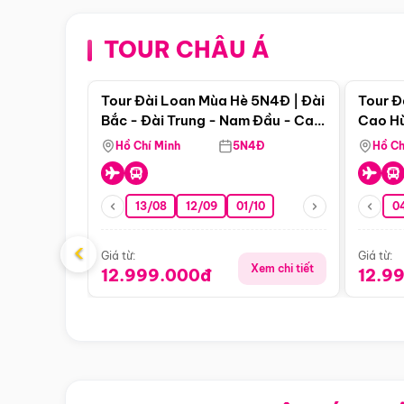
TOUR CHÂU Á
Điểm nổi bật
Tour Đài Loan Mùa Hè 5N4Đ | Đài
Tour Đ
Bắc - Đài Trung - Nam Đầu - Cao
Cao Hù
Hùng ( Bay Vn)
(Bay V
Hồ Chí Minh
5N4Đ
Hồ Ch
13/08
12/09
01/10
0
‹
Giá từ:
Giá từ:
Xem chi tiết
12.999.000đ
12.9